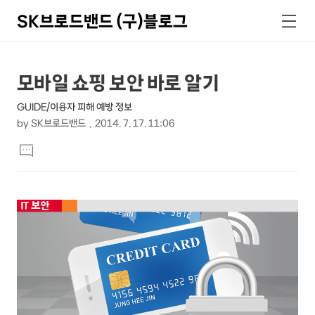
SK브로드밴드 (구)블로그
검
메
색
뉴
상
본
모바일 쇼핑 보안 바로 알기
문
세
GUIDE/이용자 피해 예방 정보
제
컨
by
SK브로드밴드
2014. 7. 17. 11:06
목
본
텐
댓
문
글
츠
달
기