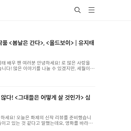
검
메
색
뉴
작품 <봄날은 간다>, <올드보이> | 유지태
지태 배우 팬 여러분 안녕하세요! 로 많은 사랑을
습니다! 많은 이야기를 나눌 수 있겠지만, 세월이
, 는 2003년 작품으로 20년 정도의 세월이 지났
의력이 뛰어났던 2003년을 답한다고 해요. 유지태
 배우라고 말했어요. 평론가가 선택한 한국 영화
올드보이 이동진 평론가는 과 함께 가장 많이 알려진
 않다! <그대들은 어떻게 살 것인가> 심
안녕하세요! 오늘은 화제의 신작 리뷰를 준비했습니
들이고 있는 것 같다고 말했는데요, 영화를 바라보
 요소 영화 는 2차 세계대전 말기를 다루고 있습니