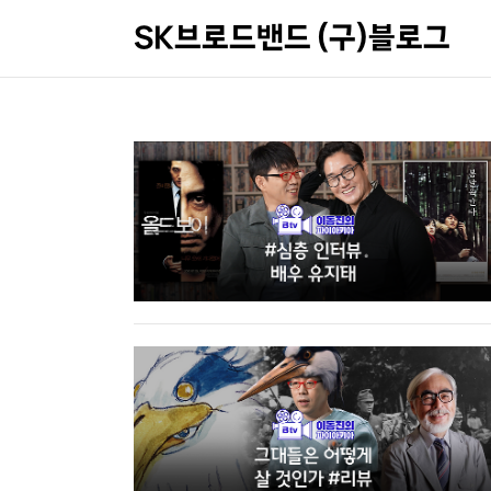
SK브로드밴드 (구)블로그