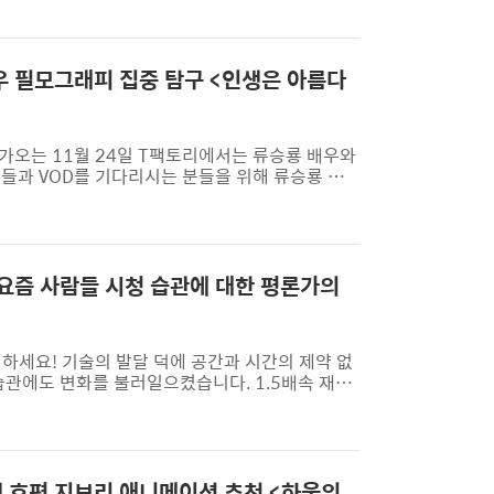
토’가 전기적으로 겹친다고 말했어요. 스토리의 진행
 것 같다고 하죠. 미야자키 가(家)의 가업은 실제
 큰아버지가 사장이고 아버지가 공장장을 맡고 있었
배우 필모그래피 집중 탐구 <인생은 아름다
다가오는 11월 24일 T팩토리에서는 류승룡 배우와
들과 VOD를 기다리시는 분들을 위해 류승룡 배
업>, 번방의 선물>, 광해, 왕이 된 남자> 외에
함께 알아볼까요? #인생은 아름다워 👍 96%내 생
: 류승룡, 염정아, 박세완, 옹성우 ‘세연’(염정아)
며 사는 주부입니다. 그러나 어느 날 갑작스럽게,
? 요즘 사람들 시청 습관에 대한 평론가의
녕하세요! 기술의 발달 덕에 공간과 시간의 제약 없
 습관에도 변화를 불러일으켰습니다. 1.5배속 재생,
다양해지고 있어요. 영화를 보는 단 하나의 방법은
? #영화 배속 재생 이동진 평론가는 영화 예술
니다. 읽는 속도나 방법이 사람에 따라 다른 독
야 하는 약속이 되어 있습니다. 배속을 한다면 영
고객 호평 지브리 애니메이션 추천 <하울의