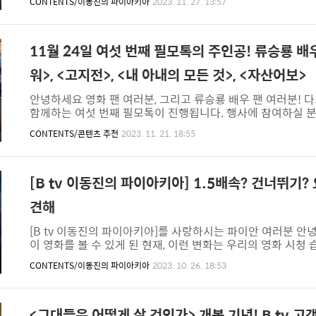
CONTENTS/이동진의 파이아키아
2023. 11. 27. 13:57
다. 이동진 평론가는 감독 ‘미야자키 하야오’와 주인공 ‘마히
을 위해 당시 감독의 나이인 3살보다 8살 많은 11살로 설정한
로 일본 전투기의 부품을 만드는 군수 공장이었다고 합니다.
다고 하죠. 패전의 기색이 만연하고 주변의 사람은 죽어가는..
11월 24일 여섯 번째 필모톡의 주인공! 류승룡 
워>, <고지전>, <내 아내의 모든 것>, <자산어보>
안녕하세요 영화 팬 여러분, 그리고 류승룡 배우 팬 여러분! 
함께하는 여섯 번째 필모톡이 진행됩니다. 행사에 참여하실 분
우의 필모그래피를 준비했어요. 천만 관객을 동원한 명량>, 극한직
CONTENTS/콘텐츠 추천
2023. 11. 21. 18:55
도B tv 고객님들의 많은 사랑과 호평을 받은 네 작품을 지금 
애 가장 빛나는 선물, 모든 순간이 노래가 된다!감독: 최국희출연
은 무뚝뚝한 남편 ‘진봉’(류승룡)과 무심한 아들딸에게 헌신하
자신에게 시간이 얼마 남지 않았..
[B tv 이동진의 파이아키아] 1.5배속? 건너뛰기
견해
[B tv 이동진의 파이아키아]를 사랑하시는 파이안 여러분 안
이 영화를 볼 수 있게 된 현재, 이런 변화는 우리의 영화 시청
스마트폰 시청, 건너뛰기 등 요즘 사람들의 시청 습관은 점점 
CONTENTS/이동진의 파이아키아
2023. 10. 26. 18:53
없다고 말하는 이동진 평론가의 이야기를 우리 함께 알아볼까요
을 제대로 즐기고 싶다면 배속재생은 바람직하지 않다고 말했습
서와 영화를 비교하자면, 영화는 누구나 같은 시간 동안 감상해
화에서 중요한 최적의 감상 시간을 무시하는 것이라고 하..
<그대들은 어떻게 살 것인가> 개봉 기념! B tv 