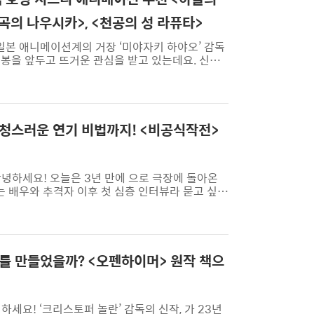
곡의 나우시카>, <천공의 성 라퓨타>
 일본 애니메이션계의 거장 ‘미야자키 하야오’ 감독
개봉을 앞두고 뜨거운 관심을 받고 있는데요. 신작
준비했습니다. 다양한 지브리의 작품 중 B tv 고
v 고객님의 좋아요 비율과 인기도를 기준으로 선정된
 98%세상을 뒤흔드는 거대한 마법의 성이 걸어
 어느 날, 골목길에서 곤란한 상황에 처하게 된 1
능청스러운 연기 비법까지! <비공식작전>
안녕하세요! 오늘은 3년 만에 으로 극장에 돌아온
 배우와 추격자 이후 첫 심층 인터뷰라 묻고 싶은
물론, 배우의 코미디 연기 비법까지 함께 들어보시
우의 소감에 대한 질문으로 인터뷰를 시작했어요.
긴장된다고 하죠. 팬데믹으로 촬영 일정이 취소되
만 의 제작발표회 등을 소화하면서 직장을 되찾은
훈 감..
기를 만들었을까? <오펜하이머> 원작 책으
하세요! ‘크리스토퍼 놀란’ 감독의 신작, 가 23년