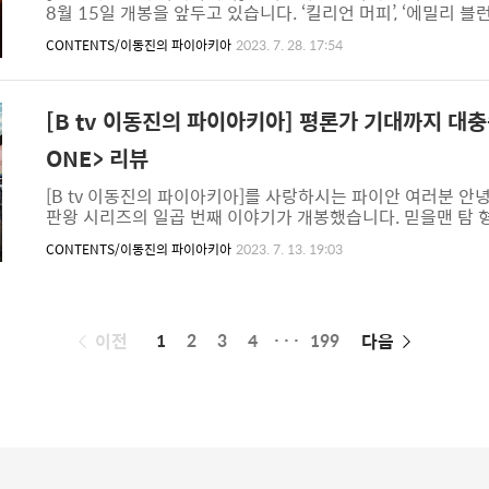
8월 15일 개봉을 앞두고 있습니다. ‘킬리언 머피’, ‘에밀리 블런트
퓨’ 등 캐스팅 또한 화제를 모으면 한국에서도 많은 분이 영화
CONTENTS/이동진의 파이아키아
2023. 7. 28. 17:54
펜하이머 평전 『아메리칸 프로메테우스』입니다. 다양한 자료
머의 일생을 다룬 책이죠. 책은 그의 성장과 연애, 가족, 사상
있습니다. 놀란 감독은 다양한 장르 영화를 만들었지만, 인물의
롯을 잘 다루는 놀란 감독이 ..
[B tv 이동진의 파이아키아] 평론가 기대까지 대충
ONE> 리뷰
[B tv 이동진의 파이아키아]를 사랑하시는 파이안 여러분 안녕하
판왕 시리즈의 일곱 번째 이야기가 개봉했습니다. 믿을맨 탐 형이
이동진의 파이아키아]에서 이동진 평론가와 함께 알아볼까요?
CONTENTS/이동진의 파이아키아
2023. 7. 13. 19:03
편하게 읽어주세요! #한 줄 요약 이동진 평론가는 이 영화가
다고 말했습니다. ‘크리스토퍼 맥쿼리’ 감독은 5편부터 시리즈
는 배우를 어떻게 담아내야 하는지 너무 잘 알고 있다고 말했죠
보여주는 작품이라고 말했습니다. #여성 캐릭터들..
페
이전
1
2
3
4
···
199
다음
이
징