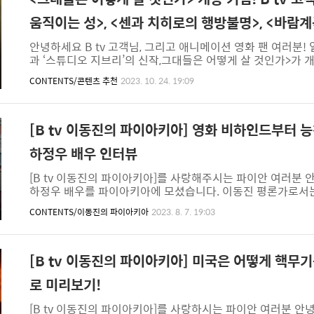
움직이는 성>, <센과 치히로의 행방불명>, <바람계
안녕하세요 B tv 고객님, 그리고 애니메이션 영화 팬 여러분!
과 ‘스튜디오 지브리’의 신작,그대들은 어떻게 살 것인가>가 
감상 전후 지브리의 다른 작품들도 보길 원하시는 분들을 위해 
CONTENTS/콘텐츠 추천
2023. 10. 24. 19:09
객 여러분이 좋은 평가를 남기신 애니메이션 영화 4편! B t
지브리의 네 작품을 함께 만나볼까요? #하울의 움직이는 성 
온다!감독: 미야자키 하야오주연: 바이쇼 치에코, 기무라 타쿠야
8살 소녀 ‘소피’. 때마침 그 앞에 ..
[B tv 이동진의 파이아키아] 영화 비하인드부터 
하정우 배우 인터뷰
[B tv 이동진의 파이아키아]를 사랑해주시는 파이안 여러분 
하정우 배우를 파이아키아에 모셨습니다. 이동진 평론가로서는
질문이 한가득 쌓여 있었는데요. 의 촬영 비하인드 스토리는 
CONTENTS/이동진의 파이아키아
2023. 8. 7. 19:03
죠! #3년 만의 극장 개봉작 이동진 평론가는 개봉을 앞둔 배
하정우 배우는 지금 극장이 어려운 상황이기에 의 개봉이 더 
거나 연기되면서 본의 아니게 안식년을 가졌다고 해요. 하지
느낌을 받았다고 합니다. 하정우 배우는 시나리오를 받고도 김성
[B tv 이동진의 파이아키아] 미국은 어떻게 핵무
로 미리보기!
[B tv 이동진의 파이아키아]를 사랑하시는 파이안 여러분 안녕