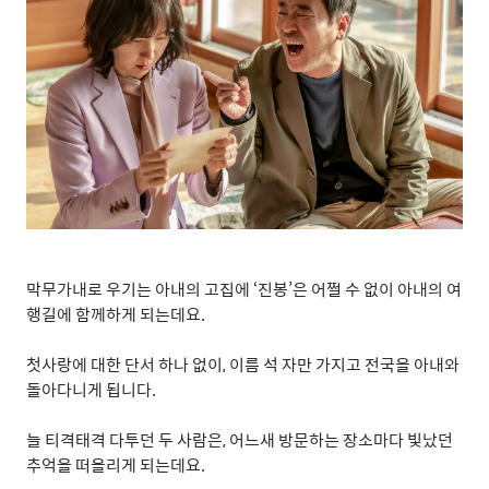
막무가내로 우기는 아내의 고집에
‘
진봉
’
은 어쩔 수 없이 아내의 여
행길에 함께하게 되는데요
.
첫사랑에 대한 단서 하나 없이
,
이름 석 자만 가지고 전국을 아내와
돌아다니게 됩니다
.
늘 티격태격 다투던 두 사람은
,
어느새 방문하는 장소마다 빛났던
추억을 떠올리게 되는데요
.