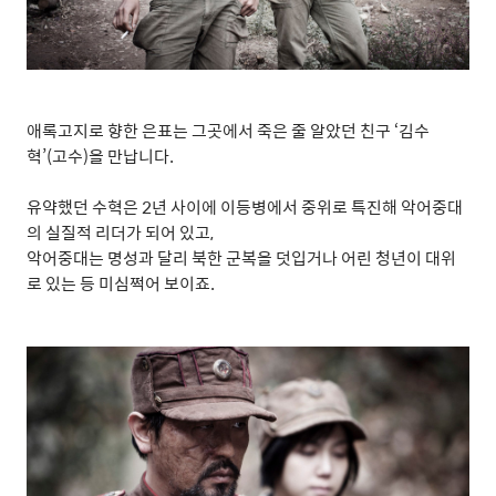
애록고지로 향한 은표는 그곳에서 죽은 줄 알았던 친구
‘
김수
혁
’(
고수
)
을 만납니다
.
유약했던 수혁은
2
년 사이에 이등병에서 중위로 특진해 악어중대
의 실질적 리더가 되어 있고
,
악어중대는 명성과 달리 북한 군복을 덧입거나 어린 청년이 대위
로 있는 등 미심쩍어 보이죠
.