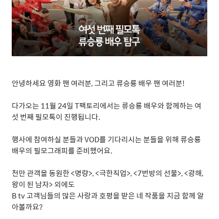
안녕하세요 영화 팬 여러분
,
그리고 류승룡 배우 팬 여러분
!
다가오는
11
월
24
일
T
팩토리에서는 류승룡 배우와 함께하는 여
섯 번째 필모톡이 진행됩니다
.
행사에 참여하실 분들과
VOD
를 기다리시는 분들을 위해 류승룡
배우의 필모그래피를 준비했어요
.
천만 관객을 동원한
<
명량
>, <
극한직업
>, <7
번방의 선물
>, <
광해
,
왕이 된 남자
>
외에도
B tv
고객님들의 많은 사랑과 호평을 받은 네 작품을 지금 함께 알
아볼까요
?