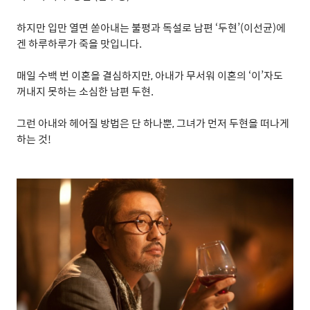
하지만 입만 열면 쏟아내는 불평과 독설로 남편
‘
두현
’(
이선균
)
에
겐 하루하루가 죽을 맛입니다
.
매일 수백 번 이혼을 결심하지만
,
아내가 무서워 이혼의
‘
이
’
자도
꺼내지 못하는 소심한 남편 두현
.
그런 아내와 헤어질 방법은 단 하나뿐
,
그녀가 먼저 두현을 떠나게
하는 것
!