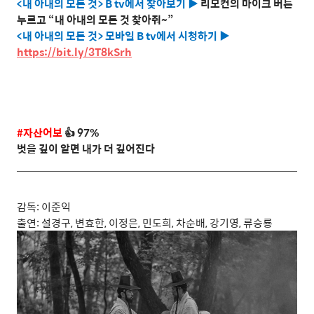
<
내 아내의 모든 것
> B tv
에서 찾아보기
▶
리모컨의 마이크 버튼
누르고
“
내 아내의 모든 것 찾아줘
~”
<
내 아내의 모든 것
>
모바일
B tv
에서 시청하기
▶
https://bit.ly/3T8kSrh
#
자산어보
👍
97%
벗을 깊이 알면 내가 더 깊어진다
감독
:
이준익
출연
:
설경구
,
변효한
,
이정은
,
민도희
,
차순배
,
강기영
,
류승룡