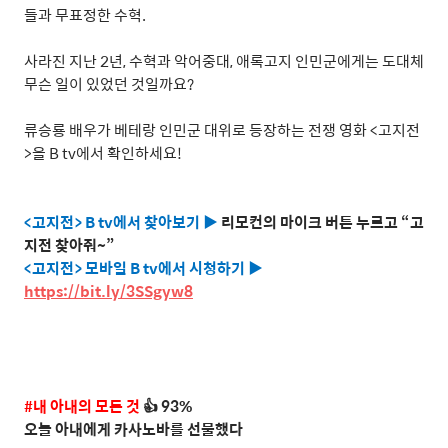
들과 무표정한 수혁
.
사라진 지난
2
년
,
수혁과 악어중대
,
애록고지 인민군에게는 도대체
무슨 일이 있었던 것일까요
?
류승룡 배우가 베테랑 인민군 대위로 등장하는 전쟁 영화
<
고지전
>
을
B tv
에서 확인하세요
!
<
고지전
> B tv
에서 찾아보기
▶
리모컨의 마이크 버튼 누르고
“
고
지전 찾아줘
~”
<
고지전
>
모바일
B tv
에서 시청하기
▶
https://bit.ly/3SSgyw8
#
내 아내의 모든 것
👍
93%
오늘 아내에게 카사노바를 선물했다