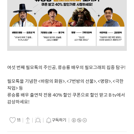
여섯 번째 필모톡의 주인공
,
류승룡 배우의 필모그래피 집중 탐구
!
필모톡을 기념한
<
바람의 화원
>, <7
번방의 선물
>, <
명량
>, <
극한
직업
>
등
류승룡 배우 출연작 전용
40%
할인 쿠폰으로 할인 받고
B tv
에서
감상하세요
!
구독하기
11