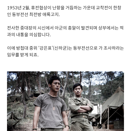
1953
년
2
월
,
휴전협상이 난항을 거듭하는 가운데 교착전이 한창
인 동부전선 최전방 애록고지
.
전사한 중대장의 시신에서 아군의 총알이 발견되며 상부에서는 적
과의 내통을 의심합니다
.
이에 방첩대 중위
‘
강은표
’(
신하균
)
는 동부전선으로 가 조사하라는
임무를 받게 되죠
.