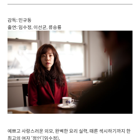
감독
:
민규동
출연
:
임수정
,
이선균
,
류승룡
예쁘고 사랑스러운 외모
,
완벽한 요리 실력
,
때론 섹시하기까지 한
최고의 여자
‘
정인
’(
임수정
).