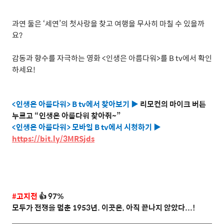
과연 둘은
‘
세연
’
의 첫사랑을 찾고 여행을 무사히 마칠 수 있을까
요
?
감동과 향수를 자극하는 영화
<
인생은 아름다워
>
를
B tv
에서 확인
하세요
!
<
인생은 아름다워
> B tv
에서 찾아보기
▶
리모컨의 마이크 버튼
누르고
“
인생은 아름다워 찾아줘
~”
<
인생은 아름다워
>
모바일
B tv
에서 시청하기
▶
https://bit.ly/3MRSjds
#
고지전
👍
97%
모두가 전쟁을 멈춘
1953
년
.
이곳은
,
아직 끝나지 않았다
...!