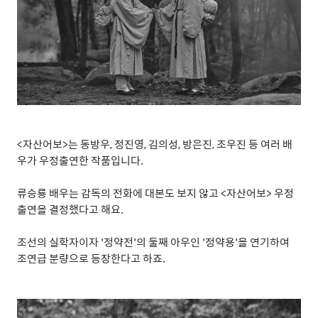
<
자산어보
>
는 동방우
,
정진영
,
김의성
,
방은진
,
조우진 등 여러 배
우가 우정출연한 작품입니다
.
류승룡 배우는 감독의 전화에 대본도 보지 않고
<
자산어보
>
우정
출연을 결정했다고 해요
.
조선의 실학자이자
'
정약전
'
의 둘째 아우인
'
정약용
'
을 연기하여
조연급 분량으로 등장한다고 하죠
.