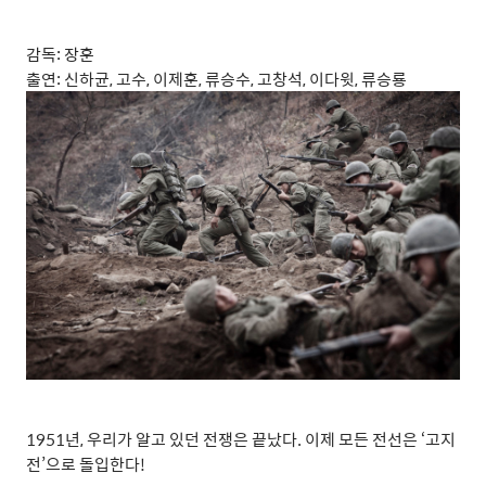
감독
:
장훈
출연
:
신하균
,
고수
,
이제훈
,
류승수
,
고창석
,
이다윗
,
류승룡
1951
년
,
우리가 알고 있던 전쟁은 끝났다
.
이제 모든 전선은
‘
고지
전
’
으로 돌입한다
!