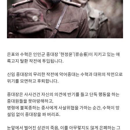
은표와 수혁은 인민군 중대장
‘
현정윤
’(
류승룡
)
이 지키고 있는 애
록고지 탈환 작전에 투입됩니다
.
신임 중대장의 무리한 작전에 악어중대는 수혁과 대위의 작전으로
위기를 모면하고 후퇴합니다
.
중대장은 사사건건 자신의 의견에 반기를 들고 단독 행동을 하는
중대원들을 못마땅해하고
,
명령에 불복종하는 중사에게 사살위협을 가하는 순간
,
수혁이 망
설임 없이 중대장을 쏴 버리죠
.
눈앞에서 벌어진 상관의 죽음
,
이를 아무렇지도 않게 은폐하는 그