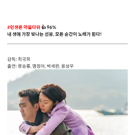
#
인생은 아름다워
👍
96%
내 생애 가장 빛나는 선물
,
모든 순간이 노래가 된다
!
감독
:
최국희
출연
:
류승룡
,
염정아
,
박세완
,
옹성우