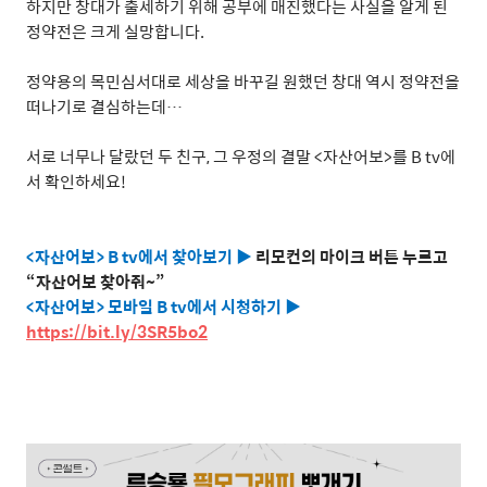
하지만 창대가 출세하기 위해 공부에 매진했다는 사실을 알게 된
정약전은 크게 실망합니다
.
정약용의 목민심서대로 세상을 바꾸길 원했던 창대 역시 정약전을
떠나기로 결심하는데
…
서로 너무나 달랐던 두 친구
,
그 우정의 결말
<
자산어보
>
를
B tv
에
서 확인하세요
!
<
자산어보
> B tv
에서 찾아보기
▶
리모컨의 마이크 버튼 누르고
“
자산어보 찾아줘
~”
<
자산어보
>
모바일
B tv
에서 시청하기
▶
https://bit.ly/3SR5bo2