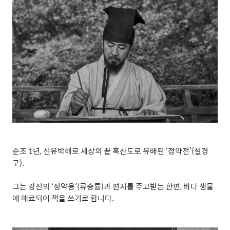
순조
1
년
,
신유박해로 세상의 끝 흑산도로 유배된
‘
정약전
’(
설경
구
).
그는 강진의
‘
정약용
’(
류승룡
)
과 편지를 주고받는 한편
,
바다 생물
에 매료되어 책을 쓰기로 합니다
.