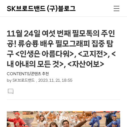
SK브로드밴드 (구)블로그
검
메
색
뉴
상
본
11월 24일 여섯 번째 필모톡의 주인
문
세
공! 류승룡 배우 필모그래피 집중 탐
제
컨
목
구 <인생은 아름다워>, <고지전>, <
텐
내 아내의 모든 것>, <자산어보>
츠
CONTENTS/콘텐츠 추천
by
SK브로드밴드
2023. 11. 21. 18:55
본
댓
문
글
달
기