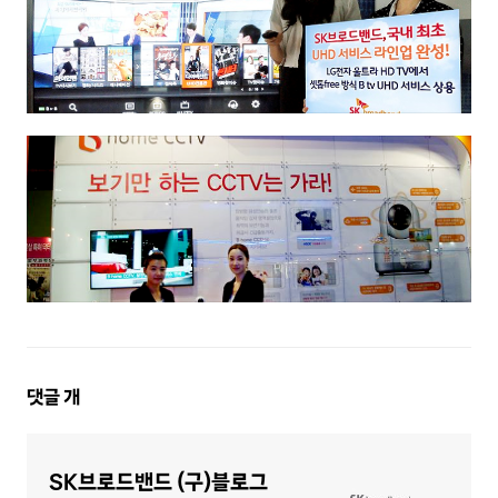
댓
댓글
개
글
영
역
SK브로드밴드 (구)블로그