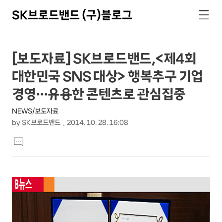
SK브로드밴드 (구)블로그
검
메
색
뉴
상
본
[보도자료] SK브로드밴드,<제4회
문
세
대한민국 SNS 대상> 행복추구 기업
제
컨
목
경영…유용한 콘텐츠로 관심집중
텐
NEWS/보도자료
츠
by
SK브로드밴드
2014. 10. 28. 16:08
본
댓
문
글
달
기