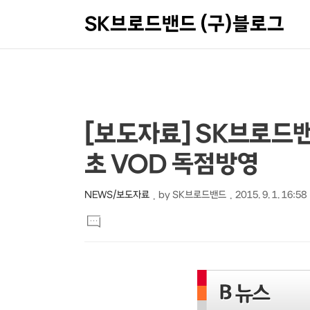
SK브로드밴드 (구)블로그
상
본
[보도자료] SK브로드밴드
문
세
초 VOD 독점방영
제
컨
목
텐
NEWS/보도자료
by
SK브로드밴드
2015. 9. 1. 16:58
본
츠
댓
문
글
달
기