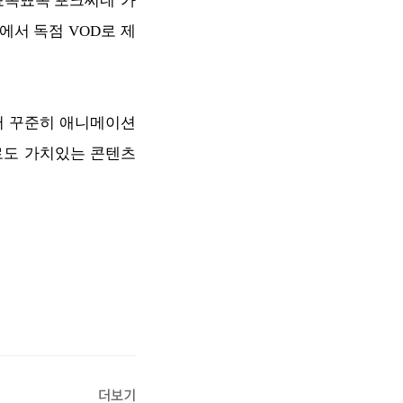
 ‘뾰족뾰족 포크씨네’가
에서 독점 VOD로 제
서 꾸준히 애니메이션
로도 가치있는 콘텐츠
더보기