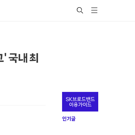
검
메
색
뉴
' 국내 최
추
SK브로드밴드
가
이용가이드
정
인기글
보