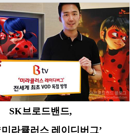
SK브로드밴드,
tv‘미라큘러스 레이디버그’