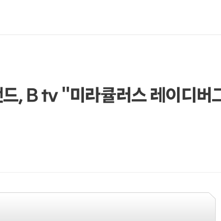
, B tv "미라큘러스 레이디버그