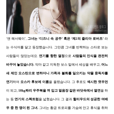
‘
앤 해서웨이
’,
그녀는
‘
디즈니 속 공주
’
혹은
‘
제
2
의 줄리아 로버츠
’
라
는 수식어를 달고 등장했습니다
.
그만큼 그녀를 반짝하는 스타로 보는
사람들이 많았는데요
.
연기를 향한 열정
으로
사람들의 인식을 완전히
바꾸어 놓았습니다
.
악마 같고 지독한 보스 밑에서 세상을 배우고
,
어느
새 제인 오스틴으로 변하더니 가족과 불화를 일으키는 약물 중독자를
연기
하여
오스카 후보에 이름
을 올렸습니다
.
그 후로도
섹시한 캣우먼
이 되고
,
18kg
짜리 우주복을 껴 입고 얼음장 같은 바닷속에서 열연
을 하
는 등
연기의 스펙트럼
을 넓혔습니다
.
그 결과
할리우드의 성공한 여배
우 중 한 명이 된 그녀
.
그녀는 황금 트로피를 가슴에 안고 휴식을 취하