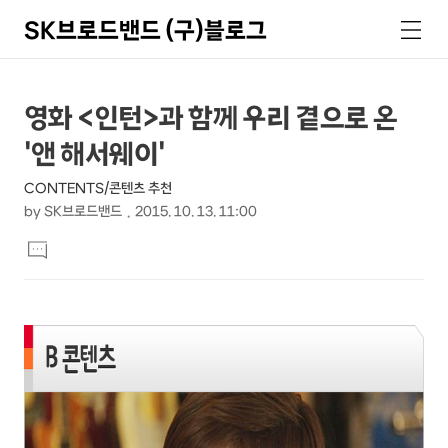
SK브로드밴드 (구)블로그
검
메
색
뉴
상
본
영화 <인턴>과 함께 우리 곁으로 온
문
세
'앤 해서웨이'
제
컨
목
CONTENTS/콘텐츠 추천
텐
by
SK브로드밴드
2015. 10. 13. 11:00
츠
본
댓
문
글
달
기