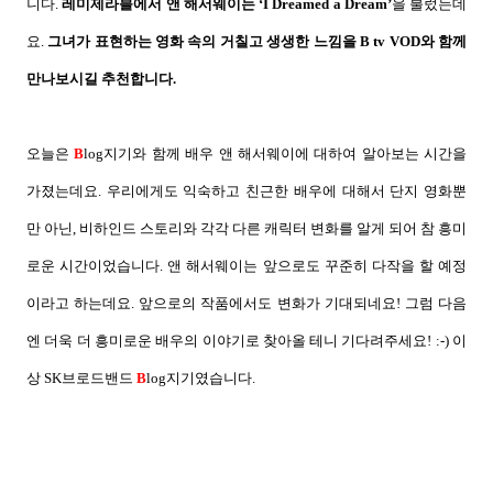
니다
.
레미제라블에서 앤 해서웨이는
‘I Dreamed a Dream’
을 불렀는데
요
.
그녀가 표현하는 영화 속의 거칠고 생생한 느낌을
B tv VOD
와 함께
만나보시길 추천합니다
.
오늘은
B
log
지기와 함께 배우 앤 해서웨이에 대하여 알아보는 시간을
가졌는데요
.
우리에게도 익숙하고 친근한 배우에 대해서 단지 영화뿐
만 아닌
,
비하인드 스토리와 각각 다른 캐릭터 변화를 알게 되어 참 흥미
로운 시간이었습니다
.
앤 해서웨이는 앞으로도 꾸준히 다작을 할 예정
이라고 하는데요
.
앞으로의 작품에서도 변화가 기대되네요
!
그럼 다음
엔 더욱 더 흥미로운 배우의 이야기로 찾아올 테니 기다려주세요
! :-)
이
상
SK
브로드밴드
B
log
지기였습니다
.