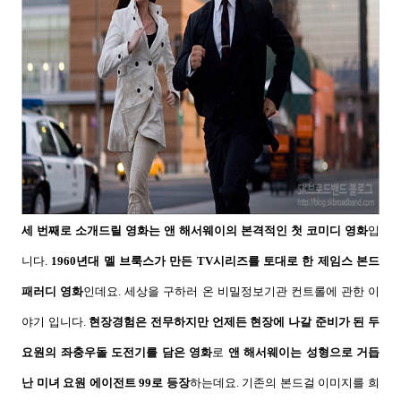
세 번째로 소개드릴 영화는 앤 해서웨이의 본격적인 첫 코미디 영화
입
니다
.
1960
년대 멜 브룩스가 만든
TV
시리즈를 토대로 한 제임스 본드
패러디 영화
인데요
.
세상을 구하러 온 비밀정보기관 컨트롤에 관한 이
야기 입니다
.
현장경험은 전무하지만 언제든 현장에 나갈 준비가 된 두
요원의 좌충우돌 도전기를 담은 영화
로
앤 해서웨이는 성형으로 거듭
난 미녀 요원 에이전트
99
로 등장
하는데요
.
기존의 본드걸 이미지를 희