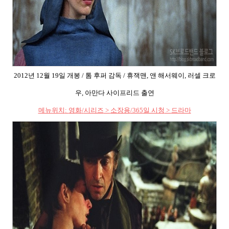
2012
년
12
월
19
일 개봉
/
톰 후퍼 감독
/
휴잭맨
,
앤 해서웨이
,
러셀 크로
우
,
아만다 사이프리드 출연
메뉴위치
:
영화
/
시리즈
>
소장용
/365
일 시청
>
드라마