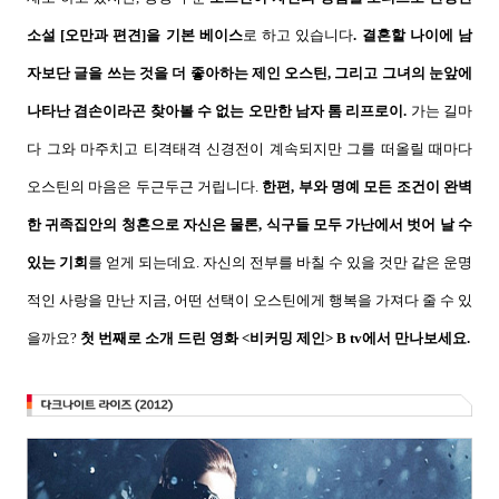
소설
[
오만과 편견
]
을 기본 베이스
로 하고 있습니다
.
결혼할 나이에 남
자보단 글을 쓰는 것을 더 좋아하는 제인 오스틴
,
그리고 그녀의 눈앞에
나타난 겸손이라곤 찾아볼 수 없는 오만한 남자 톰 리프로이
.
가는 길마
다 그와 마주치고 티격태격 신경전이 계속되지만 그를 떠올릴 때마다
오스틴의 마음은 두근두근 거립니다
.
한편
,
부와 명예 모든 조건이 완벽
한 귀족집안의 청혼으로 자신은 물론
,
식구들 모두 가난에서 벗어 날 수
있는 기회
를 얻게 되는데요.
자신의 전부를 바칠 수 있을 것만 같은 운명
적인 사랑을 만난 지금
,
어떤 선택이 오스틴에게 행복을 가져다 줄 수 있
을까요
?
첫 번째로 소개 드린 영화
<
비커밍 제인
> B tv
에서 만나보세요
.