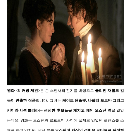
영화
<
비커밍 제인
>
은 존 스펜서의 전기를 바탕으로
줄리언 재롤드 감
독이 연출한 작품
입니다
.
그녀는
케이트 윈슬렛
,
나탈리 포트만 그리고
키이라 나이틀리라는 쟁쟁한 후보들을 제치고 제인 오스틴 역
을 맡았
는데요
.
영화는 오스틴과 르프로이 사이에 실제로 있었던 로맨스를 소
재로 하고 있지만
,
상당 부분
오스틴이 자신의 경험을 모티브로 완성한