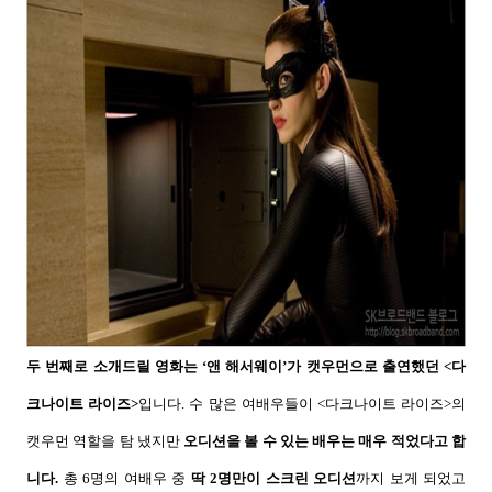
두 번째로 소개드릴 영화는
‘
앤 해서웨이
’
가 캣우먼으로 출연했던
<
다
크나이트 라이즈
>
입니다
.
수 많은 여배우들이
<
다크나이트 라이즈
>
의
캣우먼 역할을 탐 냈지만
오디션을 볼 수 있는 배우는 매우 적었다고 합
니다
.
총
6
명의 여배우 중
딱
2
명만이 스크린 오디션
까지 보게 되었고