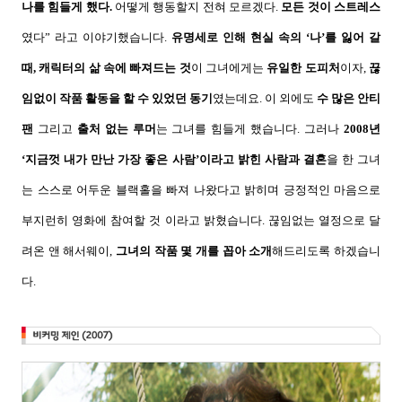
나를 힘들게 했다
.
어떻게 행동할지 전혀 모르겠다
.
모든 것이 스트레스
였다
”
라고 이야기했습니다
.
유명세로 인해 현실 속의
‘
나
’
를 잃어 갈
때
,
캐릭터의 삶 속에 빠져드는 것
이 그녀에게는
유일한 도피처
이자
,
끊
임없이 작품 활동을 할 수 있었던 동기
였는데요
.
이 외에도
수 많은 안티
팬
그리고
출처 없는 루머
는 그녀를 힘들게 했습니다
.
그러나
2008
년
‘
지금껏 내가 만난 가장 좋은 사람
’
이라고 밝힌 사람과 결혼
을 한 그녀
는 스스로 어두운 블랙홀을 빠져 나왔다고 밝히며 긍정적인 마음으로
부지런히 영화에 참여할 것 이라고 밝혔습니다
.
끊임없는 열정으로 달
려온 앤 해서웨이
,
그녀의 작품 몇 개를 꼽아 소개
해드리도록 하겠습니
다
.