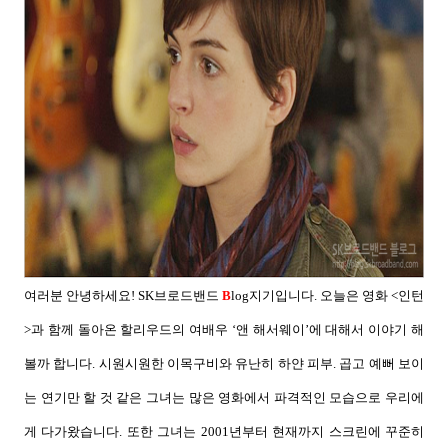
여러분 안녕하세요
! SK
브로드밴드
B
log
지기입니다
.
오늘은 영화
<
인턴
>
과 함께 돌아온 할리우드의 여배우
‘
앤 해서웨이
’
에 대해서 이야기 해
볼까 합니다
.
시원시원한 이목구비와 유난히 하얀 피부
.
곱고 예뻐 보이
는 연기만 할 것 같은 그녀는 많은 영화에서 파격적인 모습으로 우리에
게 다가왔습니다
.
또한 그녀는
2001
년부터 현재까지 스크린에 꾸준히