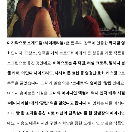
마지막으로 소개드릴
<
레미제라블
>
은 톰 후퍼 감독이 연출한
뮤지컬 영
화
입니다
.
프랑스
,
영국을 거쳐 브로드웨이에서 큰 성공을 거둔 작품을
스크린으로 옮긴 것인데요
.
배역으로는 휴 잭맨
,
러셀 크로우
,
헬레나 봄
햄 카터
,
아만다 사이프리드
,
샤샤 바론 코헨 등 엄청난 호화 캐스팅
으로
주목을 끌었습니다
.
그녀가 맡은 역은
‘
코제트
’
의 엄마인
‘
팡틴
’
인데요
.
여기서 흥미로운 사실은
그녀의 어머니인 맥컬리 역시 연극 배우 시절
<
레미제라블
>
에서
‘
팡틴
’
역을 맡았다고 합니다
.
이 영화는 다들 아시다
시피
빵 한 조각을 훔친 죄로
19
년의 감옥살이를 한 장발장의 이야기
인
데요
.
내용도 내용이지만 구원과 희망을 향한 노래가 인상 깊은 작품입