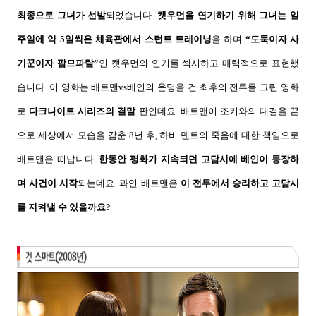
최종으로 그녀가 선발
되었습니다
.
캣우먼을 연기하기 위해 그녀는 일
주일에 약
5
일씩은 체육관에서 스턴트 트레이닝
을 하며
“
도둑이자 사
기꾼이자 팜므파탈
”
인 캣우먼의 연기를 섹시하고 매력적으로 표현했
습니다
. 이
영화는 배트맨
vs
베인의 운명을 건 최후의 전투를 그린 영화
로
다크나이트 시리즈의 결말
판인데요
.
배트맨이 조커와의 대결을 끝
으로 세상에서 모습을 감춘
8
년 후
,
하비 덴트의 죽음에 대한 책임으로
배트맨은 떠납니다
.
한동안 평화가 지속되던 고담시에 베인이 등장하
며 사건이 시작
되는데요
.
과연 배트맨은
이 전투에서 승리하고 고담시
를 지켜낼 수 있을까요
?