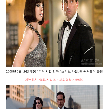
2008
년
6
월
19
일 개봉
/
피터 시걸 감독
/
스티브 카렐
,
앤 해서웨이 출연
메뉴위치
:
영화
/
시리즈
>
해외영화
>
코미디