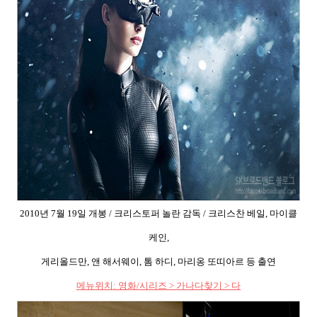
2010
년
7
월
19
일 개봉
/
크리스토퍼 놀란 감독
/
크리스찬 베일
,
마이클
케인
,
게리올드만
,
앤 해서웨이
,
톰 하디
,
마리옹 또띠아르 등 출연
메뉴위치
:
영화
/
시리즈
>
가나다찾기
>
다