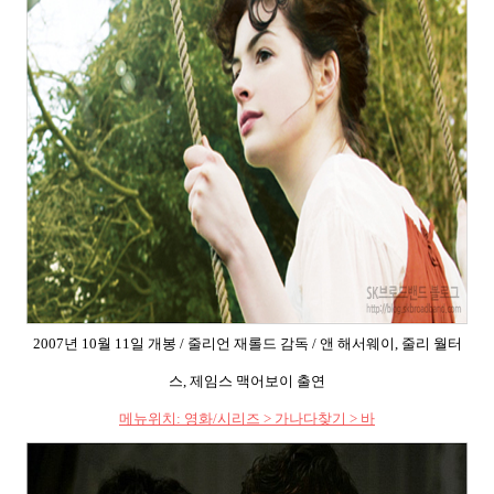
2007
년
10
월
11
일 개봉
/
줄리언 재롤드 감독
/
앤 해서웨이
,
줄리 월터
스
,
제임스 맥어보이 출연
메뉴위치
:
영화
/
시리즈
>
가나다찾기
>
바