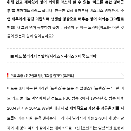
위해
쉽고 재미있게 영어 회화를 마스터 할 수 있는 '미드를 통한 영어공
부'를 추천
해드리려고 합니다. 친근한 일상 표현부터 비즈니스 영어까지,
주
연 배우에게 감정 이입하며 생생한 영상으로 배우는 영어 회화는 그야말로
진리!
자 그럼 영어 공부하기 좋기로 정평이 난 미국 드라마(미드)는 어떤 것
들이 있는지 함께 알아볼까요?
■ 미드 보러가기 ::
영화/시리즈 > 시리즈 > 미국 드라마
미드를 좋아하는 분이라면 [프렌즈]를 모를 수 없겠죠? [프렌즈]는
'국민 미
드'라고 불러도 과언이 아닐 정도로
NBC 방송국에서 1994년 첫 방송 이후
2004년 시즌 10으로 종영할 때까지
전 세계적으로 가장 큰 성공을 거둔 시
트콤
이라는 사실!
뉴욕 맨하튼의 그리니치 빌리지에 사는 2-30대 세 명의 남
자와 세 명의 여자가 살아가는 에피소드를 그린
[프렌
즈]
는 일상적인 표현과