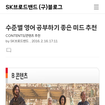
SK브로드밴드 (구)블로그
검
메
색
뉴
상
본
수준별 영어 공부하기 좋은 미드 추천
문
세
CONTENTS/콘텐츠 추천
제
컨
by
SK브로드밴드
2016. 2. 16. 17:11
목
본
텐
댓
문
글
츠
달
기