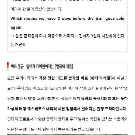
머리에 한 발의 총상이 있습니다.
Which means we have 3 days before the trail goes cold
again.
그 말은 흔적들이 다시 미궁으로 사라지기 전까지 3일의 시간밖에 없다
는 거군요
.
요즘 우리나라에서
가장 핫한 미드를 뽑자면 바로 [왕좌의 게임]
이 아닐까
요? 뉴욕타임즈 베스트셀러로 유명한 미국의 작가 조지 R.R 마틴의 원작 '얼
음과 불의 노래'를 드라마화한 이 작품은 마치
유럽의 중세시대를 보는 듯한
가상의 배경 웨스테로스 대륙의 세븐 킹덤에서 벌어지는 전쟁 드라마
랍니다.
판타지 장르로서
다양한 종족이
왕좌를 두고 벌이는 박진감 넘치는 스토리와
탄탄한 구성이
드라마 평단에서 높은 평가를 받고 있습니다.