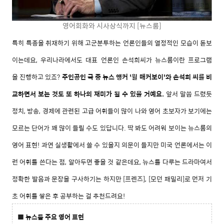
영어회화와 시사상식까지 [뉴스룸]
특히 특종을 취재하기 위해 고군분투하는 언론인들의 열정적인 모습이 돋보
이는데요, 우리나라에서도 대표 언론인 손석희씨
가 뉴스룸이란 프로그램
을
진행하고 있죠?
주인공인 극 중 뉴스 앵커 '윌 매커보이'와 손석희 씨를 비
교하면서 보는 것도 또 하나의 재미가 될 수 있을 거예요.
앞서 말씀 드렸듯
정치, 방송, 경제에 관련된 고급 어휘들이 많이 나와 영어 초보자가 보기에는
모르는 단어가 꽤 많이 들릴 수도 있답니다.
딱 봐도 어려워 보이는
뉴스룸
의
영어 표현! 과연 실생활에서 쓸 수 있을지 의문이 들지만 미국 언론에서는 이
런 어휘를 쓴다는 점, 알아두면 좋을 것 같은데요,
뉴스를 다루는 드라마여서
정확한 발음과 문장을 구사하기는 하지만 [프렌즈], [모던 패밀리]로 먼저 기
초 어휘를 쌓은 후 공부하는 걸 추천드려요!
■ 뉴스룸 주요 영어 표현