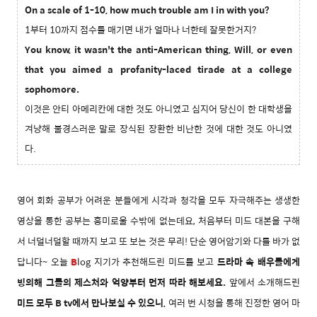
On a scale of 1-10, how much trouble am I in with you?
1부터 10까지 점수를 매기면 내가 얼마나 너한테 잘못한거지?
You know, it wasn't the anti-American thing, Will, or even
that you aimed a profanity-laced tirade at a college
sophomore.
이것은 안티 아메리칸에 대한 것도 아니였고 심지어 당신이 한 대학생을
겨냥해 불경스러운 말로 장식된 장환한 비난한 것에 대한 것도 아니였
다.
영어 회화 공부가 어려운 분들에게 시각과 청각을 모두 자극해주는 생생한
영상을 통한 공부는 흥미로울 수밖에 없는데요, 처음부터 미드 대본을 구해
서 너덜너덜할 때까지 보고 또 보는 것은 무리! 단순 영어암기와 다를 바가 없
답니다~ 오늘
B
log 지기가 추천해드린 미드를 보고
드라마 속 배우들에게
빙의해 그들의 제스처와 억양부터 먼저 따라 해보세요.
앞에서 소개해드린
미드 모두 B tv에서 만나보실 수 있으니,
여러 번 시청을 통해 진정한 영어 마