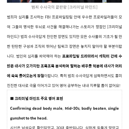
범죄 수사극의 끝판왕 [크리미널 마인드]
범죄자 심리를 조사하는 FBI
프로파일링팀 안에
우수한 프로파일러들이 모
여 그들의 명석한 두뇌로 사건을 해결해나가는 스토리
가 쟁점인 [크리미널
마인드]! 범죄 수사극답게 잔인한 장면도 있지만 모든 수사물의 기초가 될 만
한 탄탄한 구성과 조직의 뛰어난 팀워크 장면은 놓치지 말아야 할 부분이랍
니다. 범인의 심리를 파악해야 하는
프로파일링 드라마라서 캐릭터 간에 수
많은 대사가 오가지만 조목조목 분석하며 말하는 배우들 덕분에 대사가 머리
에 쏙쏙 들어오는게 장점
이랍니다. 특히 범죄 수사극답게 섬뜩하면서도 흥미
진진한 대사로 극을 이어가고 있어 영어 공부하는 내내 지루할 틈이 없어요!
■ 크리미널 마인드
주요 영어 표현
Confirming dead body male, Mid-30s, badly beaten, single
gunshot to the head.
시신은 남성으로 확인되었고, 30대 중반입니다. 심하게 두들겨 맞았고