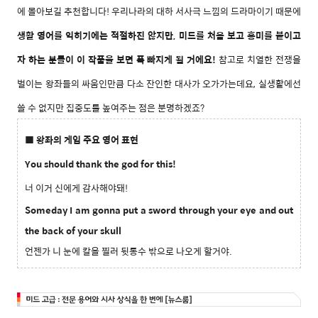
에 몰아보길 추천합니다! 우리나라의 대하 서사극 느낌의 드라마이기 때문에
생활 영어를 익히기에는 적절하진 않지만, 미드를 처음 보고 흥미를 붙이
고
자 하는 분들이 이 작품을 보면 푹 빠지게 될 거에요!
참고로
치열한 전쟁을
벌이는 왕좌들의 싸움인만큼 다소 잔인한 대사가 오가가는데요,
실생활에선
쓸 수 없지만 집중도를 높여주는 점은 분명하겠죠?
■ 왕좌의 게임 주요 영어 표현
You should thank the god for this!
너 이거 신에게 감사해야돼!
Someday I am gonna put a sword through your eye and out
the back of your skull
언젠가 니 눈에 칼을 찔러 뒷통수 밖으로 나오게 할거야.