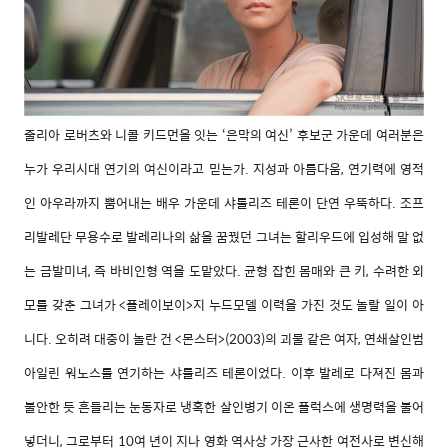
줄리아 로버츠와 니콜 키드먼을 잇는 ‘은막의 여신’ 후보군 가운데 여러분은
누가 우리시대 연기의 여신이라고 믿는가. 지성과 아름다움, 연기력에 영적
인 아우라까지 뿜어내는 배우 가운데 샤를리즈 테론이 단연 우뚝하다. 조프
리발레단 무용수로 발레리나의 삶을 꿈꿨던 그녀는 할리우드에 입성해 말 없
는 금발미녀, 즉 바비인형 역을 도맡았다. 균형 잡힌 몸매와 큰 키, 수려한 외
모를 갖춘 그녀가 <플레이보이>지 누드모델 이력을 가진 것도 놀랄 일이 아
니다. 오히려 대중이 놀란 건 <몬스터>(2003)의 괴물 같은 여자, 연쇄살인범
아일린 워노스를 연기하는 샤를리즈 테론이었다. 이후 발레로 다져진 몸과
불안한 듯 흔들리는 눈동자로 냉혹한 살인병기 이온 플럭스에 생명력을 불어
넣더니, 그로부터 10여 년이 지나 영화 역사상 가장 근사한 여전사로 변신해