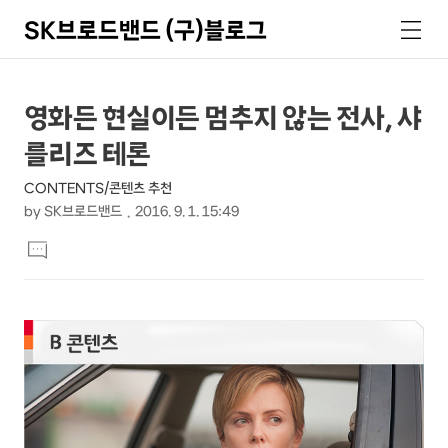
SK브로드밴드 (구)블로그
검
메
색
뉴
상
본
영화든 현실이든 멈추지 않는 전사, 샤
문
세
를리즈 테론
제
컨
목
CONTENTS/콘텐츠 추천
텐
by
SK브로드밴드
2016. 9. 1. 15:49
츠
본
댓
문
글
달
기