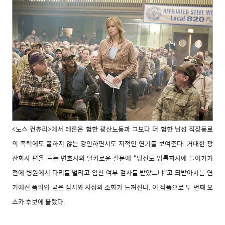
<노스 컨츄리>에서 테론은 험한 광산노동과 그보다
더 험한 남성 직장동료
의 폭력에도 굴하지 않는 강
인하면서도 지적인 연기를 보여준다. 거대한 광
산
회사 편을 드는 변호사의 날카로운 질문에 “당신도
법률회사에 들어가기
전에 병원에서 다리를 벌리고
임신 여부 검사를 받았느냐”고 되받아치는 연
기에
선 품위와 굳은 심지와 지성의 조화가 느껴진다. 이
작품으로 두 번째 오
스카 후보에 올랐다.