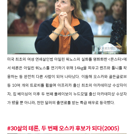
미국 최초의 여성 연쇄살인범 아일린 워노스의 실화를 영화화한 <몬스터>에
서 테론은 아일린 워노스를 연기하기 위해 14kg을 찌우고 렌즈와 틀니를 착
용하는 등 완전히 다른 사람이 되어 나타났다. 이듬해 오스카와 골든글로브
등 10여 개의 트로피를 휩쓸며 아프리카 출신 최초의 아카데미상 수상자이
자, 킴 베이싱어 이후 두 번째 플레이보이 누드모델 출신 아카데미상 수상자
가 됐을 뿐 아니라, 천만 달러의 출연료를 받는 특급 배우로 등극했다.
#30살의 테론, 두 번째 오스카 후보가 되다(2005)