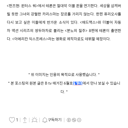
<헌츠맨: 윈터스 워>에서
테론은 절대악 이블 퀸을 연기한다. 세상을 삼켜버
릴 듯한 그녀의 강렬한 카리스마는 장르를 가리지
않는다. 한편 퓨리오사를
다시 보고 싶은 이들에게
반가운 소식이 있다. <매드맥스>와 더불어 자동
차
액션 시리즈의 쌍두마차로 불리는 <분노의 질주>
8편에 테론이 출연한
다. <아메리칸 익스프레스>라
는 영화로 제작자로도 데뷔할 예정이다.
* 위 이미지는 인용의 목적으로 사용했습니다.
*
* 본 포스팅의 원본 글은 B tv 매거진 6월호
(링크
)
에서 만나 보실 수 있습니
다.
*
구독하기
1