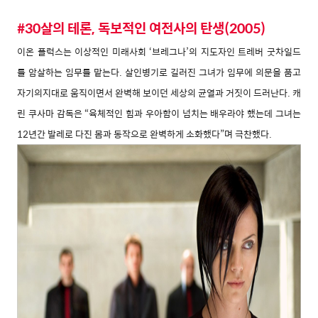
#30살의 테론, 독보적인 여전사의 탄생(2005)
이온 플럭스는 이상적인 미래사회 ‘브레그나’의
지도자인 트레버 굿차일드
를 암살하는 임무를
맡는다. 살인병기로 길러진 그녀가 임무에 의문
을 품고
자기의지대로 움직이면서 완벽해 보이
던 세상의 균열과 거짓이 드러난다. 캐
린 쿠사마
감독은 “육체적인 힘과 우아함이 넘치는 배우라
야 했는데 그녀는
12년간 발레로 다진 몸과 동작
으로 완벽하게 소화했다”며 극찬했다.