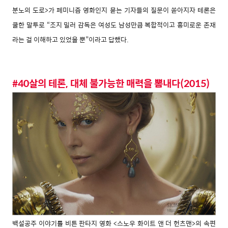
분노의 도로>가 페미
니즘 영화인지 묻는 기자들의 질문이 쏟아지자 테
론은
쿨한 말투로 “조지 밀러 감독은 여성도 남성
만큼 복합적이고 흥미로운 존재
라는 걸 이해하고
있었을 뿐”이라고 답했다.
#40살의 테론, 대체 불가능한 매력을 뽐내다(2015)
백설공주 이야기를 비튼 판타지 영화 <스노우 화이
트 앤 더 헌츠맨>의 속편