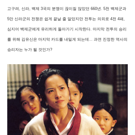
고구려
,
신라
,
백제
3
국의 분쟁이 끊이질 않았던
660
년
. 5
천 백제군과
5
만 신라군의 전쟁은 쉽게 끝날 줄 알았지만 전투는 의외로
4
전
4
패
,
심지어 백제군에게 유리하게 돌아가기 시작한다
.
마지막 전투의 승리
를 위해 김유신은 마지막 카드를 내밀게 되는데
...
과연 진정한 역사의
승리자는 누가 될 것인가
?