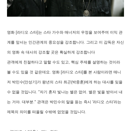
영화
[
라디오 스타
]
는 스타 가수와 매너저의 우정을 보여주며 이익 관
계를 앞서는 인간관계의 중요성을 강조합니다
.
그리고 이 감독은 자신
의 영화 속 대사의 강조할 곳은 확실하게 강조합니다
관객에게 친절하다고 말할 수도 있고
,
핵심 주제를 설명하는 것이라
볼 수도 있을 것 같은데요
.
영화
[
라디오 스타
]
를 본 사람이라면 매니
저 박민수
(
안성기
)
가 왕년의 스타 최곤
(
박중훈
)
에게 하는 대사를 잊을
수 없을 것입니다
. "
자기 혼자 빛나는 별은 없어
.
별은 빛을 받아서 내
는 거야
.
대부분
."
관객은 박민수의 말을 듣는 즉시
'
라디오 스타
'
라는
제목의 의미를 떠올릴 수밖에 없었을 것입니다
.