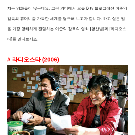
지는
영화들이 많은데요
.
그런 의미에서 오늘
B tv
블로그에선 이준익
감독의 휴머니즘 가득한 세계를 탐구해 보고자 합니다
.
하고 싶은 말
을 가장 명쾌하게 전달하는
이준익 감독
의
영화
[
황산벌
]
과
[
라디오스
타
]
를 만나보시죠
.
#
라디오스타
(2006)