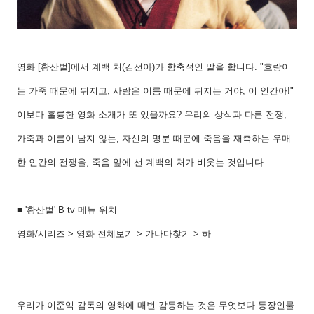
영화
[
황산벌
]
에서 계백 처
(
김선아
)
가 함축적인 말을 합니다
. "
호랑이
는 가죽 때문에 뒤지고
,
사람은 이름 때문에 뒤지는 거야
,
이 인간아
!"
이보다 훌륭한 영화 소개가 또 있을까요
?
우리의 상식과 다른 전쟁
,
가죽과 이름이 남지 않는
,
자신의 명분 때문에 죽음을 재촉하는 우매
한 인간의 전쟁을
,
죽음 앞에 선 계백의 처가 비웃는 것입니다
.
■
'
황산벌
' B tv
메뉴 위치
영화
/
시리즈
>
영화 전체보기
>
가나다찾기
>
하
우리가 이준익 감독의 영화에 매번 감동하는 것은 무엇보다 등장인물