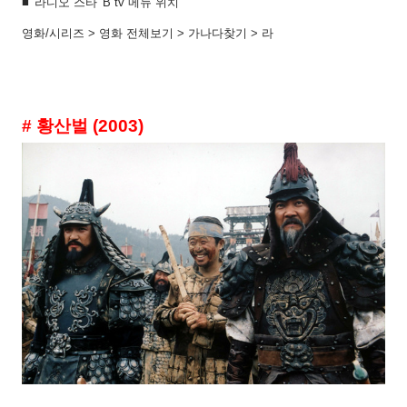
■
'
라디오 스타
' B tv
메뉴 위치
영화
/
시리즈
>
영화 전체보기
>
가나다찾기
>
라
# 황산벌
(2003)