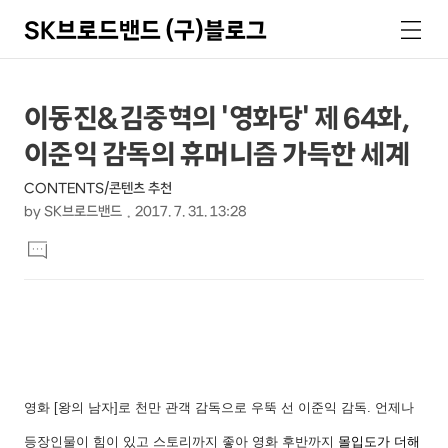
SK브로드밴드 (구)블로그
검
메
색
뉴
상
본
이동진&김중혁의 '영화당' 제 64화,
문
세
이준익 감독의 휴머니즘 가득한 세계
제
컨
목
CONTENTS/콘텐츠 추천
텐
by
SK브로드밴드
2017. 7. 31. 13:28
츠
본
댓
문
글
달
기
영화
[
왕의 남자
]
로 천만 관객 감독으로 우뚝 선 이준익 감독
.
언제나
등장인물이 힘이 있고 스토리까지 좋아 영화 후반까지
몰입도가 더해