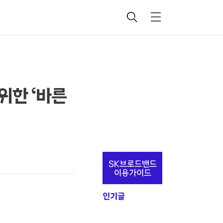
검
메
색
뉴
위한 ‘바른
추
SK브로드밴드
가
이용가이드
정
인기글
보