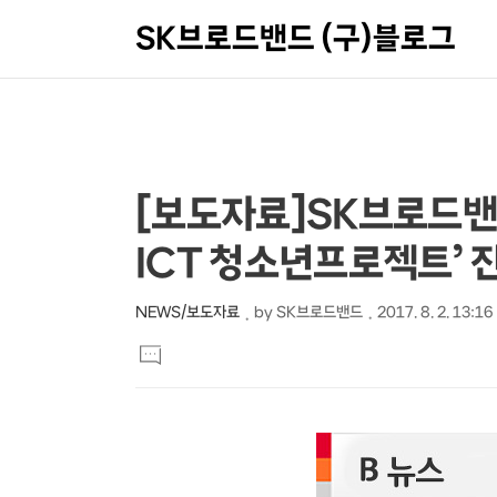
SK브로드밴드 (구)블로그
상
본
[보도자료]SK브로드밴
문
세
ICT 청소년프로젝트’ 
제
컨
목
텐
NEWS/보도자료
by
SK브로드밴드
2017. 8. 2. 13:16
본
츠
댓
문
글
달
기