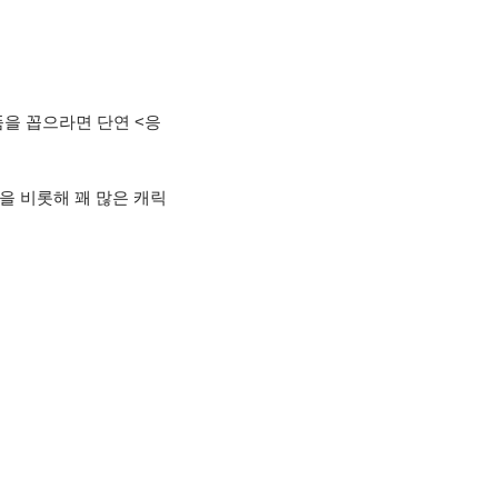
품을 꼽으라면 단연 <응
을 비롯해 꽤 많은 캐릭