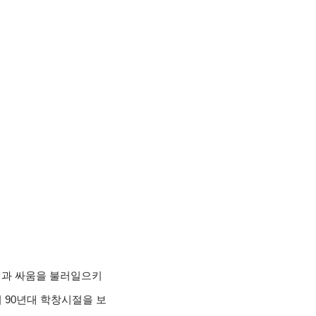
랫집과 싸움을 불러일으키
이 90년대 학창시절을 보