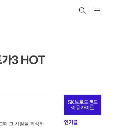
검
메
색
뉴
토가3 HOT
추
SK브로드밴드
가
이용가이드
정
인기글
그때 그 시절을 회상하
보