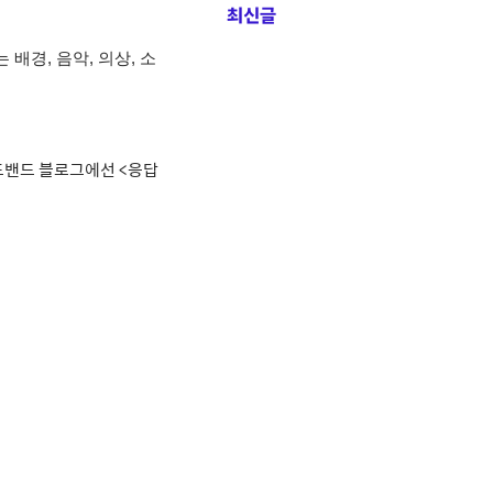
최신글
배경, 음악, 의상, 소
드밴드
블로그에선 <응답