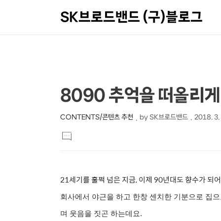
SK브로드밴드 (구)블로그
상
본
8090 추억을 떠올리게 
문
세
제
컨
CONTENTS/콘텐츠 추천
by
SK브로드밴드
2018. 3.
본
목
텐
댓
문
글
츠
달
기
21세기를 훌쩍 넘은 지금, 이제 90년대도 향수가 되
회사에서 야근을 하고 한창 센치한 기분으로 집으
며 웃음을 짓곤 하는데요.