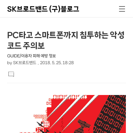
SK브로드밴드 (구)블로그
검
메
색
뉴
상
본
PC타고 스마트폰까지 침투하는 악성
문
세
코드 주의보
제
컨
목
GUIDE/이용자 피해 예방 정보
텐
by
SK브로드밴드
2018. 5. 25. 18:28
츠
본
댓
문
글
달
기