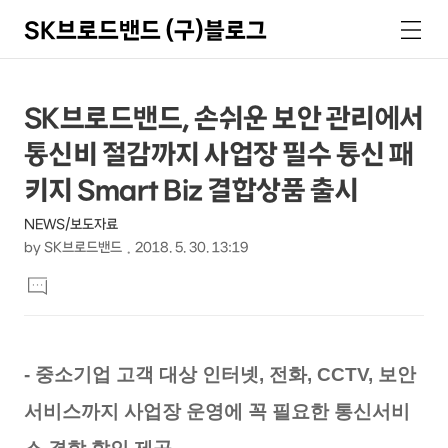
SK브로드밴드 (구)블로그
검
메
색
뉴
상
본
SK브로드밴드, 손쉬운 보안 관리에서
문
세
통신비 절감까지 사업장 필수 통신 패
제
컨
목
키지 Smart Biz 결합상품 출시
텐
NEWS/보도자료
츠
by
SK브로드밴드
2018. 5. 30. 13:19
본
댓
문
글
달
기
- 중소기업 고객 대상 인터넷, 전화, CCTV, 보안
서비스까지 사업장 운영에 꼭 필요한 통신서비