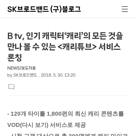
SK브로드밴드 (구)블로그
검
메
색
뉴
상
본
B tv, 인기 캐릭터‘캐리’의 모든 것을
문
세
만나 볼 수 있는 <캐리튜브> 서비스
제
컨
목
론칭
텐
NEWS/보도자료
츠
by
SK브로드밴드
2018. 5. 30. 13:20
본
댓
문
글
달
기
- 120개 타이틀 1,800편의 최신 캐리 콘텐츠를
VOD(다시 보기) 서비스로 제공