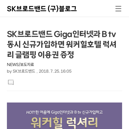
SK브로드밴드 (구)블로그
검
메
색
뉴
상
본
SK브로드밴드 Giga인터넷과 B tv
문
세
동시 신규가입하면 워커힐호텔 럭셔
제
컨
목
리 글램핑 이용권 증정
텐
NEWS/보도자료
츠
by
SK브로드밴드
2018. 7. 25. 16:05
본
댓
문
글
달
기