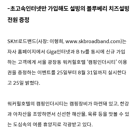
-초고속인터넷만 가입해도 설빙의 블루베리 치즈설빙
전원 증정
SK브로드밴드(사장: 이형희, www.skbroadband.com)는
자사 홈페이지에서 Giga인터넷과 B tv를 동시에 신규 가입
하는 고객에게 서울 광장동 워커힐호텔 ‘캠핑인더시티’ 이용
권을 증정하는 이벤트를 25일부터 8월 31일까지 실시한다
고 25일 밝혔다.
워커힐호텔의 캠핑인더시티는 캠핑장비가 마련돼 있고, 한강
과 아차산을 조망하면서 신선한 해산물, 육류 등을 맛볼 수 있
는 도심속의 여름 휴양지로 각광받고 있다.