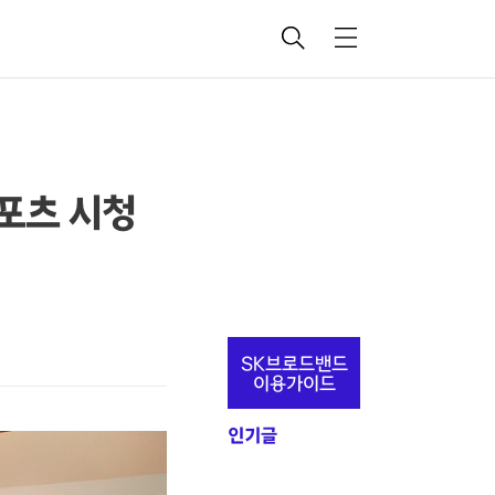
검
메
색
뉴
스포츠 시청
추
SK브로드밴드
가
이용가이드
정
인기글
보