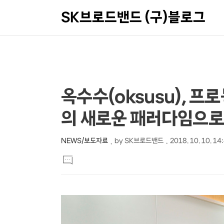
SK브로드밴드 (구)블로그
상
본
옥수수(oksusu), 
문
세
의 새로운 패러다임으로
제
컨
목
텐
NEWS/보도자료
by
SK브로드밴드
2018. 10. 10. 14
본
츠
댓
문
글
달
기