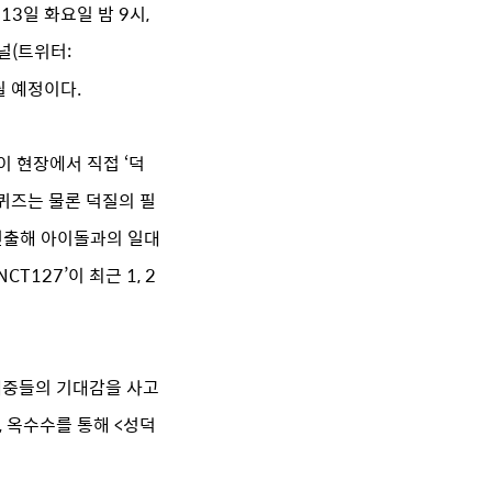
13일 화요일 밤 9시,
널(트위터:
공개될 예정이다.
이 현장에서 직접 ‘덕
퀴즈는 물론 덕질의 필
 선출해 아이돌과의 일대
T127’이 최근 1, 2
 대중들의 기대감을 사고
 옥수수를 통해 <성덕