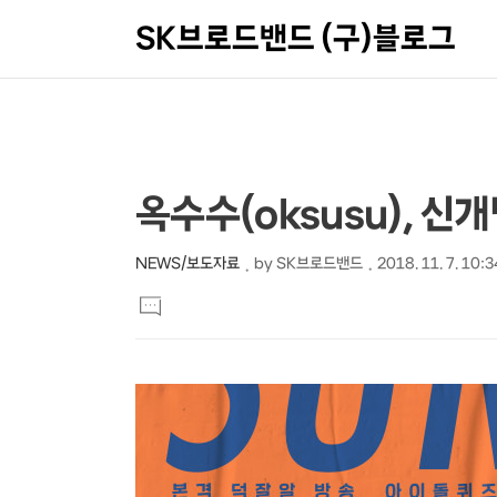
SK브로드밴드 (구)블로그
상
본
옥수수(oksusu), 신
문
세
제
컨
NEWS/보도자료
by
SK브로드밴드
2018. 11. 7. 10:3
본
목
텐
댓
문
글
츠
달
기