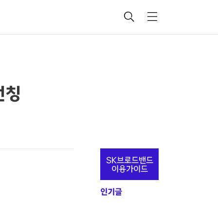
검
메
색
뉴
런칭
추
SK브로드밴드
가
이용가이드
정
인기글
보