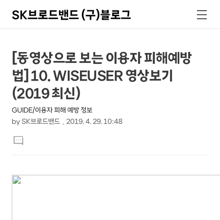
SK브로드밴드 (구)블로그
검
메
색
뉴
상
본
[동영상으로 보는 이용자 피해예방
문
세
법] 10. WISEUSER 영상보기
제
컨
목
(2019 최신)
텐
GUIDE/이용자 피해 예방 정보
츠
by
SK브로드밴드
2019. 4. 29. 10:48
본
댓
문
글
달
기