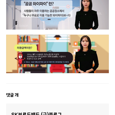
댓
댓글
개
글
영
SK브로드밴드 (구)블로그