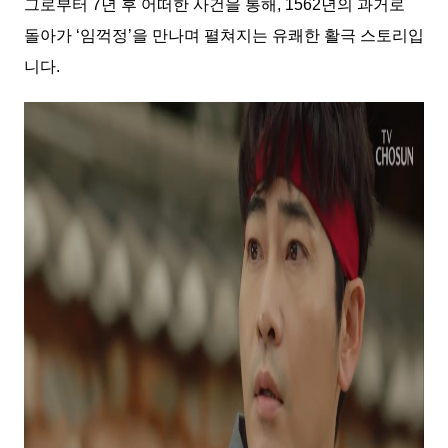
그로부터 7년 후 어떠한 사건을 통해, 1562년의 과거로
돌아가 ‘임꺽정’을 만나며 펼쳐지는 유쾌한 활극 스토리입
니다.