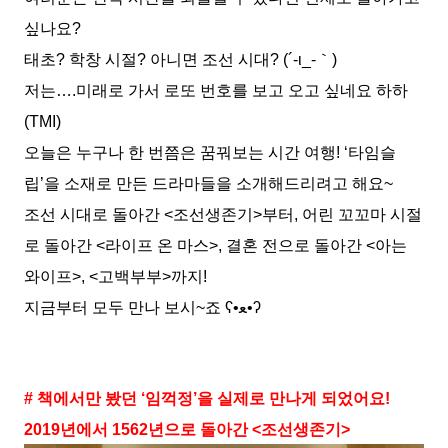
싶나요?
태초? 학창 시절? 아니면 조선 시대? (´-ι_-｀)
저는….미래로 가서 로또 번호를 보고 오고 싶네요 하하
(TMI)
오늘은 누구나 한 번쯤은 꿈꿔보는 시간 여행! ‘타임슬
립’을 소재로 만든 드라마들을 소개해드리려고 해요~
조선 시대로 돌아간 <조선생존기>부터, 어린 꼬꼬마 시절
로 돌아간 <라이프 온 마스>, 결혼 전으로 돌아간 <아는
와이프>, <고백부부>까지!
지금부터 모두 만나 보시~죠 ʕ•ﻌ•ʔ
# 책에서만 봤던 ‘임꺽정’을 실제로 만나게 되었어요!
2019년에서 1562년으로 돌아간 <조선생존기>