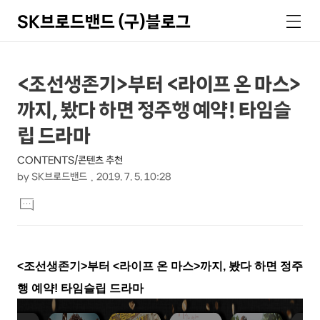
SK브로드밴드 (구)블로그
검
메
색
뉴
상
본
<조선생존기>부터 <라이프 온 마스>
문
세
까지, 봤다 하면 정주행 예약! 타임슬
제
컨
목
립 드라마
텐
CONTENTS/콘텐츠 추천
츠
by
SK브로드밴드
2019. 7. 5. 10:28
본
댓
문
글
달
기
<조선생존기>부터 <라이프 온 마스>까지, 봤다 하면 정주
행 예약! 타임슬립 드라마