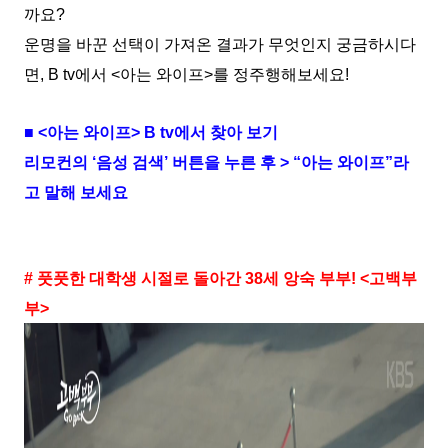
까요?
운명을 바꾼 선택이 가져온 결과가 무엇인지 궁금하시다
면, B tv에서 <아는 와이프>를 정주행해보세요!
■ <아는 와이프> B tv에서 찾아 보기
리모컨의 ‘음성 검색’ 버튼을 누른 후 > “아는 와이프”라
고 말해 보세요
# 풋풋한 대학생 시절로 돌아간 38세 앙숙 부부! <고백부
부>