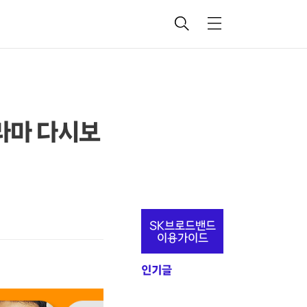
검
메
색
뉴
드라마 다시보
추
SK브로드밴드
가
이용가이드
정
인기글
보