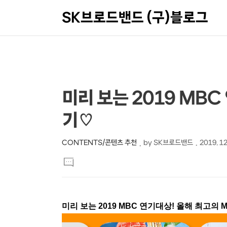
SK브로드밴드 (구)블로그
상
본
미리 보는 2019 MB
문
세
기♡
제
컨
목
텐
CONTENTS/콘텐츠 추천
by
SK브로드밴드
2019. 12
본
츠
댓
문
글
달
기
미리 보는 2019 MBC 연기대상! 올해 최고의