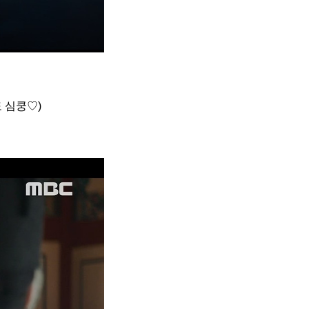
도 심쿵♡)