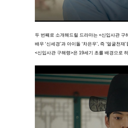
두 번째로 소개해드릴 드라마는 <신입사관 구
배우 ‘신세경’과 아이돌 ‘차은우’, 즉 ‘얼굴천
<신입사관 구해령>은 19세기 초를 배경으로 