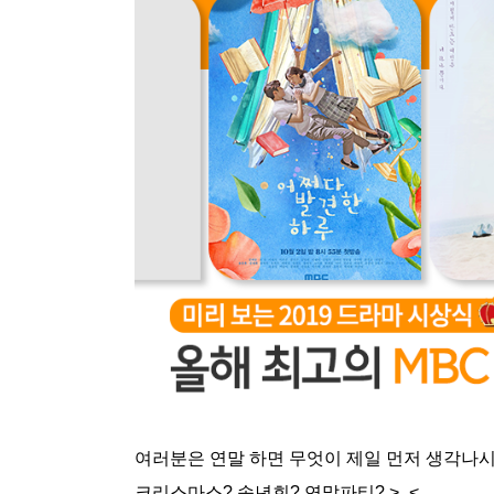
여러분은 연말 하면 무엇이 제일 먼저 생각나
크리스마스? 송년회? 연말파티? >_<