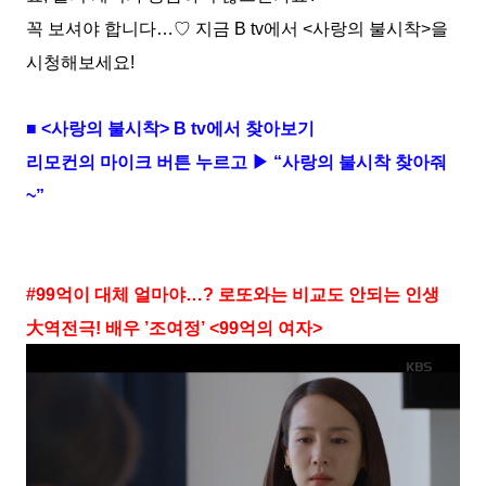
꼭 보셔야 합니다…♡ 지금 B tv에서 <사랑의 불시착>을
시청해보세요!
■ <사랑의 불시착> B tv에서 찾아보기
리모컨의 마이크 버튼 누르고 ▶ “사랑의 불시착 찾아줘
~”
#99억이 대체 얼마야…? 로또와는 비교도 안되는 인생
大역전극! 배우 ’조여정’ <99억의 여자>