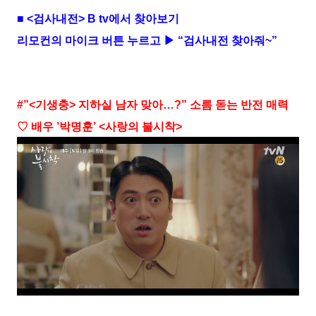
■ <검사내전> B tv에서 찾아보기
리모컨의 마이크 버튼 누르고 ▶ “검사내전 찾아줘~”
#”<기생충> 지하실 남자 맞아…?” 소름 돋는 반전 매력
♡ 배우 ’박명훈’ <사랑의 불시착>