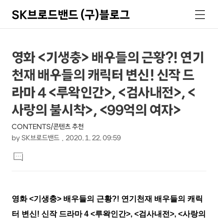
SK브로드밴드 (구)블로그
검
메
색
뉴
상
본
영화 <기생충> 배우들의 근황?! 연기
문
세
천재 배우들의 캐릭터 변신! 신작 드
제
컨
목
라마 4 <루왁인간>, <검사내전>, <
텐
사랑의 불시착>, <99억의 여자>
츠
CONTENTS/콘텐츠 추천
by
SK브로드밴드
2020. 1. 22. 09:59
본
댓
문
글
달
기
영화 <기생충> 배우들의 근황?! 연기천재 배우들의 캐릭
터 변신! 신작 드라마 4 <루왁인간>, <검사내전>, <사랑의