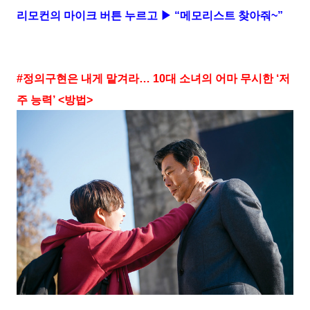
리모컨의 마이크 버튼 누르고 ▶ “메모리스트 찾아줘~”
#정의구현은 내게 맡겨라… 10대 소녀의 어마 무시한 ‘저
주 능력’ <방법>