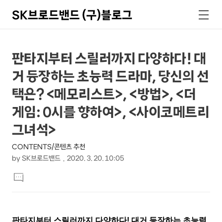
SK브로드밴드 (구)블로그
검
메
색
뉴
상
본
판타지부터 스릴러까지 다양하다! 대
문
세
거 등장하는 초능력 드라마, 당신의 선
제
컨
목
택은? <메모리스트>, <방법>, <더
텐
게임: 0시를 향하여>, <사이코메트리
츠
그녀석>
CONTENTS/콘텐츠 추천
by
SK브로드밴드
2020. 3. 20. 10:05
본
댓
문
글
달
기
판타지부터 스릴러까지 다양하다! 대거 등장하는 초능력