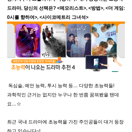
드라마, 당신의 선택은? <메모리스트>, <방법>, <더 게임:
0시를 향하여>, <사이코메트리 그녀석>
독심술, 예언 능력, 투시 능력 등… 다양한 초능력들!
과학적인 근거는 없지만 누구나 한 번쯤 꿈꿔봤을 텐데
요…☆
최근 국내 드라마에 초능력을 가진 주인공들이 대거 등장
하고 있습니다~!