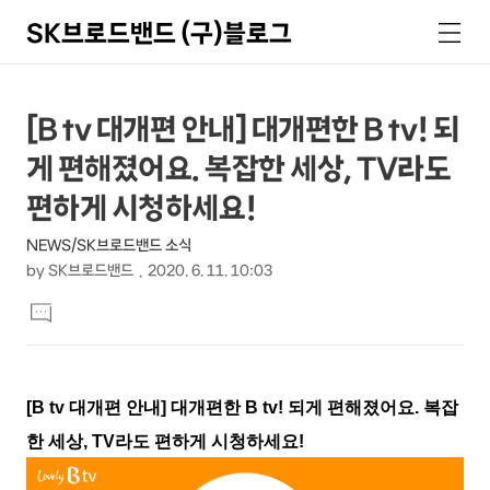
SK브로드밴드 (구)블로그
검
메
색
뉴
상
본
[B tv 대개편 안내] 대개편한 B tv! 되
문
세
게 편해졌어요. 복잡한 세상, TV라도
제
컨
목
편하게 시청하세요!
텐
NEWS/SK브로드밴드 소식
츠
by
SK브로드밴드
2020. 6. 11. 10:03
본
댓
문
글
달
기
[B tv 대개편 안내] 대개편한 B tv! 되게 편해졌어요. 복잡
한 세상, TV라도 편하게 시청하세요!