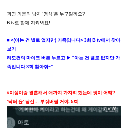
과연 의문의 남자 ‘영식’은 누구일까요?
B tv로 함께 지켜봐요!
■ <(아는 건 별로 없지만) 가족입니다> 3회 B tv에서 찾아
보기
리모컨의 마이크 버튼 누르고 ▶ “아는 건 별로 없지만 가
족입니다 3회 찾아줘~”
#이성이랑 결혼해서 애까지 가지려 했는데 뭣이 어째?
’닥터 윤’ 당신… 부숴버릴 거야. 5회