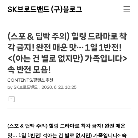
SK브로드밴드 (구)블로그
검
메
색
뉴
상
본
(스포 & 딥빡 주의) 힐링 드라마로 착
문
세
각 금지! 완전 매운 맛… 1일 1반전!
제
컨
목
<(아는 건 별로 없지만) 가족입니다>
텐
속 반전 모음!
츠
CONTENTS/콘텐츠 추천
by
SK브로드밴드
2020. 6. 22. 10:25
본
댓
문
글
달
기
(스포 & 딥빡 주의) 힐링 드라마로 착각 금지! 완전 매운
맛… 1일 1반전! <(아는 건 별로 없지만) 가족입니다> 속