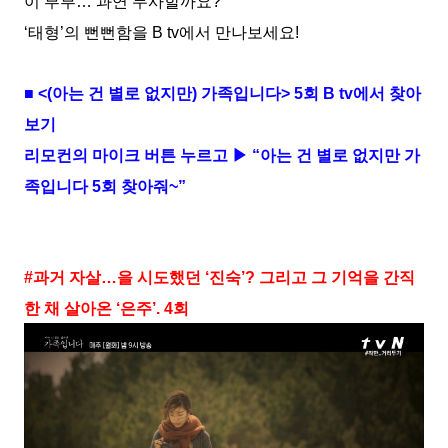
이 부부… 과연 무사할까요?
‘태형’의 뻔뻔함을 B tv에서 만나보세요!
■ <(아는 건 별로 없지만) 가족입니다> 5회 B tv에서 찾아
보기
리모컨의 마이크 버튼 누르고 ▶ “아는 건 별로 없지만 가
족입니다 5회 찾아줘~”
#과거 자살…을 시도했던 ‘진숙’? 그리고 그 기억을 간직
한 채 살아온 ‘은주’. 4회