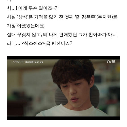
헉…! 이게 무슨 일이죠~?
사실 ‘상식’은 기억을 잃기 전 첫째 딸 ‘김은주’(추자현)를
가장 아꼈었는데요.
절대 꾸짖지 않고, 티 나게 편애했던 그가 친아빠가 아니
라니… <식스센스> 급 반전이죠?