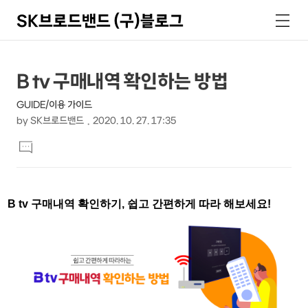
SK브로드밴드 (구)블로그
검
메
색
뉴
상
본
B tv 구매내역 확인하는 방법
문
세
GUIDE/이용 가이드
제
컨
by
SK브로드밴드
2020. 10. 27. 17:35
목
본
텐
댓
문
글
츠
달
기
B tv
구매내역 확인하기
,
쉽고 간편하게 따라 해보세요
!