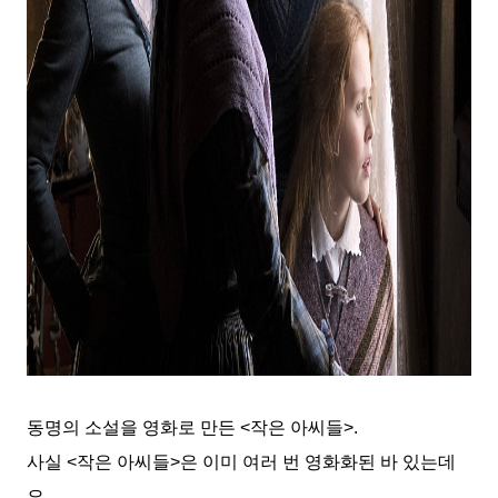
동명의 소설을 영화로 만든
<
작은 아씨들
>.
사실
<
작은 아씨들
>
은 이미 여러 번 영화화된 바 있는데
요
.