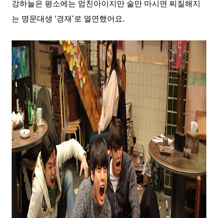
강하늘은 평소에는 엄친아이지만 술만 마시면 찌질해지
는 명문대생
‘
경재
’
로 열연했어요
.