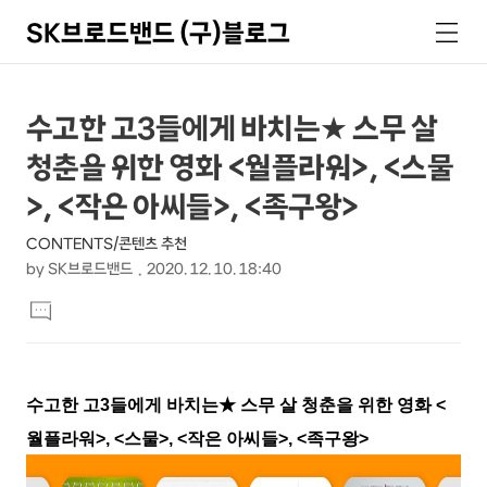
SK브로드밴드 (구)블로그
검
메
색
뉴
상
본
수고한 고3들에게 바치는★ 스무 살
문
세
청춘을 위한 영화 <월플라워>, <스물
제
컨
목
>, <작은 아씨들>, <족구왕>
텐
CONTENTS/콘텐츠 추천
츠
by
SK브로드밴드
2020. 12. 10. 18:40
본
댓
문
글
달
기
수고한 고
3
들에게 바치는
★
스무 살 청춘을 위한 영화
<
월플라워
>, <
스물
>, <
작은 아씨들
>, <
족구왕
>