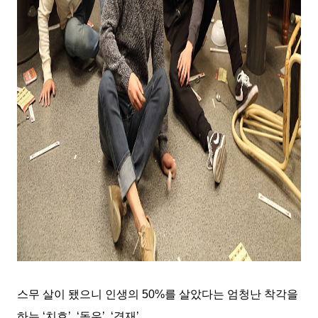
스무 살이 됐으니 인생의
50%
를 살았다는 엄청난 착각을
하는
‘
치호
’, ‘
동우
’, ‘
경재
’.