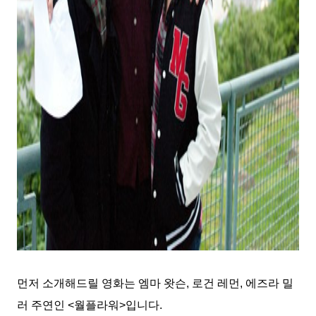
먼저 소개해드릴 영화는 엠마 왓슨
,
로건 레먼
,
에즈라 밀
러 주연인
<
월플라워
>
입니다
.