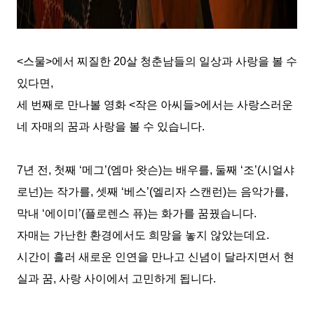
<
스물
>
에서 찌질한
20
살 청춘남들의 일상과 사랑을 볼 수
있다면
,
세 번째로 만나볼 영화
<
작은 아씨들
>
에서는 사랑스러운
네 자매의 꿈과 사랑을 볼 수 있습니다
.
7
년 전
,
첫째
‘
메그
’(
엠마 왓슨
)
는 배우를
,
둘째
‘
조
’(
시얼샤
로넌
)
는 작가를
,
셋째
‘
베스
’(
엘리자 스캔런
)
는 음악가를
,
막내
‘
에이미
’(
플로렌스 퓨
)
는 화가를 꿈꿨습니다
.
자매는 가난한 환경에서도 희망을 놓지 않았는데요
.
시간이 흘러 새로운 인연을 만나고 신념이 달라지면서 현
실과 꿈
,
사랑 사이에서 고민하게 됩니다
.