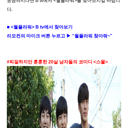
궁금하시다면
B tv
에서
<
월플라워
>
를 찾아보시길 바랍니
다
.
■
<
월플라워
> B tv
에서 찾아보기
리모컨의 마이크 버튼 누르고 ▶ “월플라워 찾아줘
~
”
#
찌질하지만 훈훈한
20
살 남자들의 코미디
<
스물
>