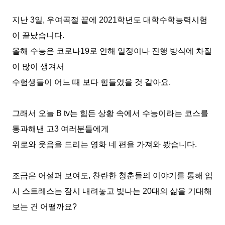
지난
3
일
,
우여곡절 끝에
2021
학년도 대학수학능력시험
이 끝났습니다
.
올해 수능은 코로나
19
로 인해 일정이나 진행 방식에 차질
이 많이 생겨서
수험생들이 어느 때 보다 힘들었을 것 같아요
.
그래서 오늘
B tv
는 힘든 상황 속에서 수능이라는 코스를
통과해낸 고
3
여러분들에게
위로와 웃음을 드리는 영화 네 편을 가져와 봤습니다
.
조금은 어설퍼 보여도
,
찬란한 청춘들의 이야기를 통해 입
시 스트레스는 잠시 내려놓고 빛나는
20
대의 삶을 기대해
보는 건 어떨까요
?