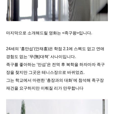
마지막으로 소개해드릴 영화는
<
족구왕
>
입니다
.
24
세의
‘
홍만섭
’(
안재홍
)
은 학점
2.1
에 스펙도 없고 연애
경험도 없는
‘
무
(
無
)
대책
’
사나이입니다
.
족구를 좋아하는
‘
만섭
’
은 전역 후 복학을 하자마자 족구
장을 찾지만 그곳은 테니스장으로 바뀌었죠
.
그는 학교에서 마련한
‘
총장과의 대화
’
에 참석해 족구장
재건을 요구하지만 이뤄질 리가 만무합니다