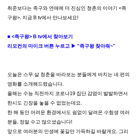
취준보다는 족구와 연애에 더 진심인 청춘의 이야기
<
족
구왕
>.
지금
B tv
에서 만나보세요
!
■
<
족구왕
> B tv
에서 찾아보기
리모컨의 마이크 버튼 누르고 ▶ “족구왕 찾아줘
~
”
오늘은 스무 살 청춘을 바라보는 분들에게 바치는 네 편의
영화를 소개해드렸습니다
.
올해는 수능 직전까지 코로나
19
집단 감염이 발발하면서
한시도 긴장을 놓을 수 없었는데요
.
한 해 동안 어려운 환경에서도 쉼없이 달려온 수험생 여러
분들
,
정말 수고 많으셨습니다
!
앞으로 여러분의 인생에 꽃길만 가득하길 바랄게요
.
그리