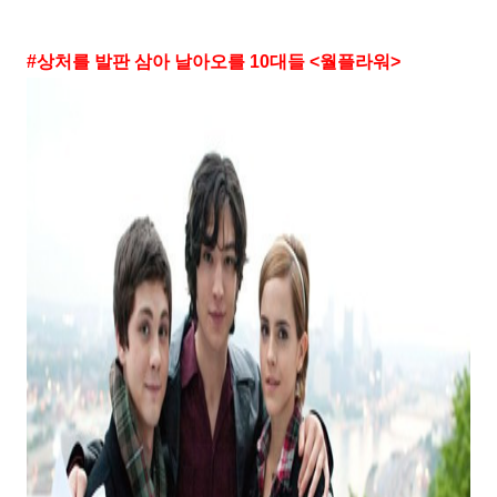
#
상처를 발판 삼아 날아오를
10
대들
<
월플라워
>