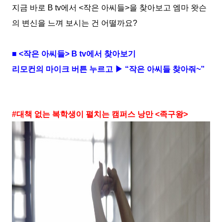
지금 바로
B tv
에서
<
작은 아씨들
>
을 찾아보고 엠마 왓슨
의 변신을 느껴 보시는 건 어떨까요
?
■
<
작은 아씨들
> B tv
에서 찾아보기
리모컨의 마이크 버튼 누르고 ▶ “작은 아씨들 찾아줘
~
”
#
대책 없는 복학생이 펼치는 캠퍼스 낭만
<
족구왕
>