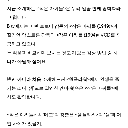
지금 소개하는
<
작은 아씨들
>
은 무려 일곱 번째 영화화라
고 합니다
.
B tv
에서는 머빈 르로이 감독의 <작은 아씨들 (1949)>과
질리언 암스트롱 감독의 <작은 아씨들 (1994)>
VOD
를 제
공하고 있으니
두 작품과 비교하며 보시는 것도 재밌는 감상 방법 중 하
나가 아닐까 싶어요
.
뿐만 아니라 처음 소개해드린
<
월플라워
>
에서 인생을 즐
기는 소녀
‘
샘
’
으로 열연한 엠마 왓슨은
<
작은 아씨들
>
에
서도 활약합니다
.
<
작은 아씨들
>
속
‘
메그
’
의 청춘은
<
월플라워
>
의
‘
샘
’
과 어
떤 차이가 있을지
,