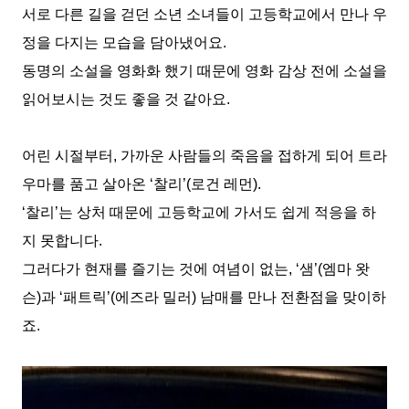
서로 다른 길을 걷던 소년 소녀들이 고등학교에서 만나 우
정을 다지는 모습을 담아냈어요
.
동명의 소설을 영화화 했기 때문에 영화 감상 전에 소설을
읽어보시는 것도 좋을 것 같아요
.
어린 시절부터
,
가까운 사람들의 죽음을 접하게 되어 트라
우마를 품고 살아온
‘
찰리
’(
로건 레먼
).
‘
찰리
’
는 상처 때문에 고등학교에 가서도 쉽게 적응을 하
지 못합니다
.
그러다가 현재를 즐기는 것에 여념이 없는
, ‘
샘
’(
엠마 왓
슨
)
과
‘
패트릭
’(
에즈라 밀러
)
남매를 만나 전환점을 맞이하
죠
.