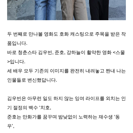
두 번째로 만나볼 영화도 호화 캐스팅으로 주목을 받은 작
품입니다
.
바로 청춘스타 김우빈
,
준호
,
강하늘이 활약한 영화
<
스물
>
입니다
.
세 배우 모두 기존의 이미지를 완전히 내려놓고 짠내 나는
인물들로 변신했답니다
.
김우빈은 아무런 일도 하지 않는 잉여 라이프를 외치는 인
기 절정의 백수
‘
치호
,
준호는 만화가를 꿈꾸며 밤낮없이 노력하는 재수생
‘
동
우
’,