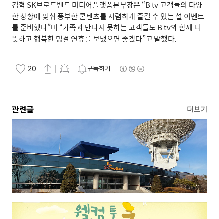
김혁
SK
브로드밴드 미디어플랫폼본부장은
“B tv
고객들의 다양
한 상황에 맞춰 풍부한 콘텐츠를 저렴하게 즐길 수 있는 설 이벤트
를 준비했다
”
며
“
가족과 만나지 못하는 고객들도
B tv
와 함께 따
뜻하고 행복한 명절 연휴를 보냈으면 좋겠다
”
고 말했다
.
구독하기
20
관련글
더보기