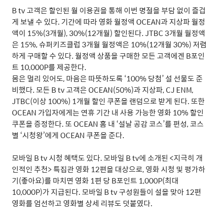
B tv
고객은 할인된 월 이용권을 통해 이번 명절을 부담 없이 즐겁
게 보낼 수 있다
.
기간에 따라 영화 월정액
OCEAN
과 지상파 월정
액이
15%(3
개월
), 30%(12
개월
)
할인된다
. JTBC 3
개월 월정액
은
15%,
슈퍼키즈클럽
3
개월 월정액은
10%(12
개월
30%)
저렴
하게 구매할 수 있다
.
월정액 상품을 구매한 모든 고객에겐
B
포인
트
10,000P
를 제공한다
.
몸은 멀리 있어도
,
마음은 따뜻하도록
‘100%
당첨
’
설 선물도 준
비했다
.
모든
B tv
고객은
OCEAN(50%)
과 지상파
, CJ ENM,
JTBC(
이상
100%) 1
개월 할인 쿠폰을 랜덤으로 받게 된다
.
또한
OCEAN
가입자에게는 연휴 기간 내 사용 가능한 영화
10%
할인
쿠폰을 증정한다
.
또
OCEAN
홈 내
‘
설날 공감 코스
’
를 편성
,
코스
별
‘
시청왕
’
에게
OCEAN
쿠폰을 준다
.
모바일
B tv
시청 혜택도 있다
.
모바일
B tv
에 소개된
<
지극히 개
인적인 추천
>
특집관 영화
12
편을 대상으로
,
영화 시청 및 평가하
기
(
좋아요
)
를 마치면 영화
1
편 당
B
포인트
1,000P(
최대
10,000P)
가 지급된다
.
모바일
B tv
구성원들이 설을 맞아
12
편
영화를 엄선하고 영화별 상세 리뷰도 덧붙였다
.