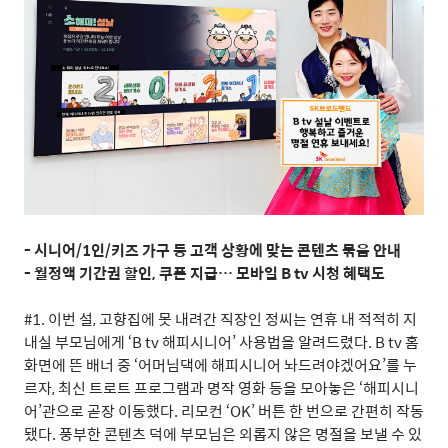
- 시니어/1인/키즈 가구 등 고객 상황에 맞는 콘텐츠 묶음 안내
- 월정액 기간권 할인, 쿠폰 지급… 모바일 B tv 시청 혜택도
#1.
이번 설
,
고향집에 못 내려간 직장인 정씨는 연휴 내 적적히 지
내실 부모님에게
‘B tv
해피시니어
’
사용법을 알려드렸다
. B tv
홈
화면에 뜬 배너 중
‘
어머님댁에 해피시니어 놔드려야겠어요
’
를 누
르자
,
최신 트로트 프로그램과 명작 영화 등을 모아놓은
‘
해피시니
어
’
관으로 곧장 이동했다
.
리모컨
‘OK’
버튼 한 번으로 간편히 작동
됐다
.
풍부한 콘텐츠 덕에 부모님은 외롭지 않은 명절을 보낼 수 있