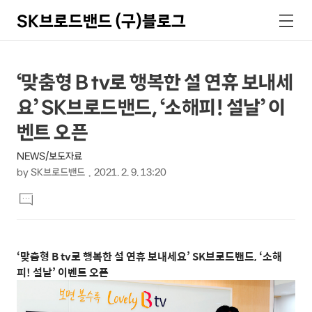
SK브로드밴드 (구)블로그
검
메
색
뉴
상
본
‘맞춤형 B tv로 행복한 설 연휴 보내세
문
세
요’ SK브로드밴드, ‘소해피! 설날’ 이
제
컨
목
벤트 오픈
텐
NEWS/보도자료
츠
by
SK브로드밴드
2021. 2. 9. 13:20
본
댓
문
글
달
기
‘맞춤형 B tv로 행복한 설 연휴 보내세요’ SK브로드밴드, ‘소해
피! 설날’ 이벤트 오픈