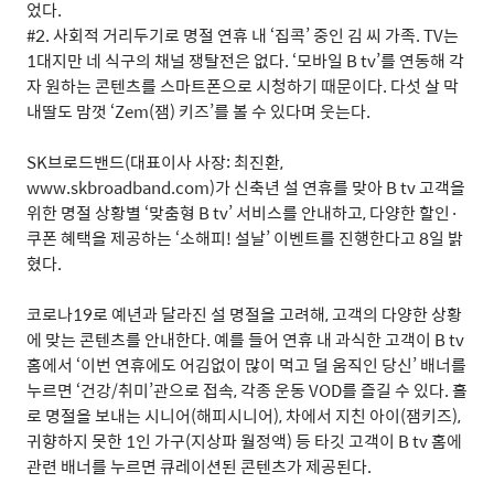
었다
.
#2.
사회적 거리두기로 명절 연휴 내
‘
집콕
’
중인 김 씨 가족
. TV
는
1
대지만 네 식구의 채널 쟁탈전은 없다
. ‘
모바일
B tv’
를 연동해 각
자 원하는 콘텐츠를 스마트폰으로 시청하기 때문이다
.
다섯 살 막
내딸도 맘껏
‘Zem(
잼
)
키즈
’
를 볼 수 있다며 웃는다
.
SK
브로드밴드
(
대표이사 사장
:
최진환
,
www.skbroadband.com)
가 신축년 설 연휴를 맞아
B tv
고객을
위한 명절 상황별
‘
맞춤형
B tv’
서비스를 안내하고
,
다양한 할인
·
쿠폰 혜택을 제공하는
‘
소해피
!
설날
’
이벤트를 진행한다고
8
일 밝
혔다
.
코로나
19
로 예년과 달라진 설 명절을 고려해
,
고객의 다양한 상황
에 맞는 콘텐츠를 안내한다
.
예를 들어 연휴 내 과식한 고객이
B tv
홈에서
‘
이번 연휴에도 어김없이 많이 먹고 덜 움직인 당신
’
배너를
누르면
‘
건강
/
취미
’
관으로 접속
,
각종 운동
VOD
를 즐길 수 있다
.
홀
로 명절을 보내는 시니어
(
해피시니어
),
차에서 지친 아이
(
잼키즈
),
귀향하지 못한
1
인 가구
(
지상파 월정액
)
등 타깃 고객이
B tv
홈에
관련 배너를 누르면 큐레이션된 콘텐츠가 제공된다
.