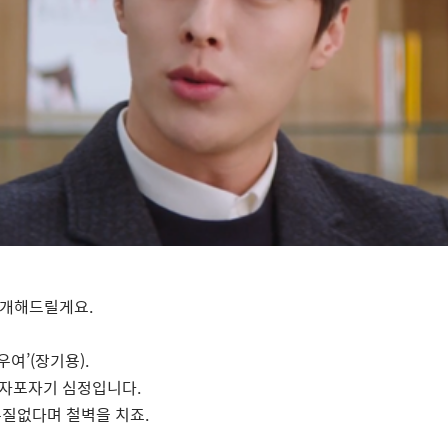
소개해드릴게요
.
우여
’(
장기용
).
 자포자기 심정입니다
.
부질없다며 철벽을 치죠
.