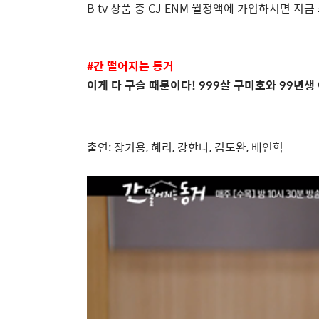
B tv
상품 중
CJ ENM
월정액에 가입하시면 지금
#
간 떨어지는 동거
이게 다 구슬 때문이다
! 999
살 구미호와
99
년생
출연
:
장기용
,
혜리
,
강한나
,
김도완
,
배인혁