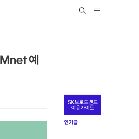
검
메
색
뉴
Mnet 예
추
SK브로드밴드
가
이용가이드
정
인기글
보