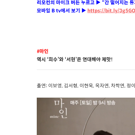
리모컨의 마이크 버튼 누르고
▶ “
간 떨어지는 
모바일 B tv에서 보기
▶
https://bit.ly/3g5G
#
마인
역시
‘
희수
’
와
‘
서현
’
은 연대해야 제맛
!
출연
:
이보영
,
김서형
,
이현욱
,
옥자연
,
차학연
,
정