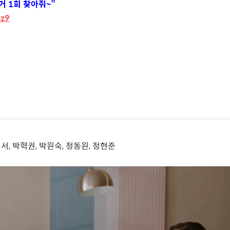
동거
1
회 찾아줘
~”
Oz9
이서
,
박혁권
,
박원숙
,
정동원
,
정현준