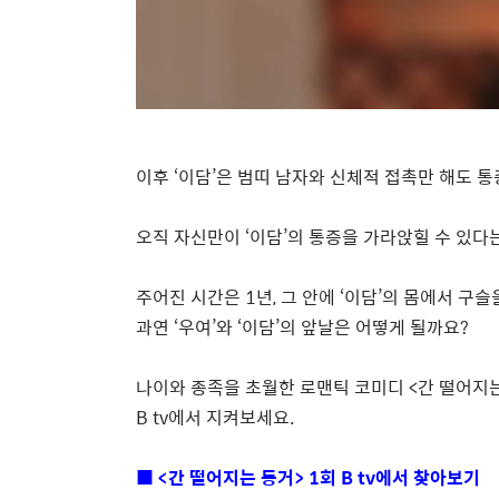
이후
‘
이담
’
은 범띠 남자와 신체적 접촉만 해도 
오직 자신만이
‘
이담
’
의 통증을 가라앉힐 수 있다
주어진 시간은
1
년
,
그 안에
‘
이담
’
의 몸에서 구슬
과연
‘
우여
’
와
‘
이담
’
의 앞날은 어떻게 될까요
?
나이와 종족을 초월한 로맨틱 코미디
<
간 떨어지
B tv
에서 지켜보세요
.
■
<
간 떨어지는 동거
> 1
회
B tv
에서 찾아보기