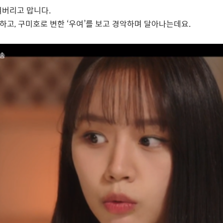
켜버리고 맙니다
.
이하고
,
구미호로 변한
‘
우여
’
를 보고 경악하며 달아나는데요
.