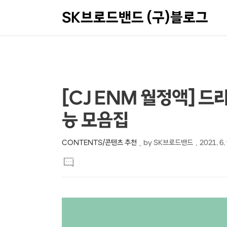
SK브로드밴드 (구)블로그
상
본
[CJ ENM 월정액] 드라
문
세
능 모음집
제
컨
목
텐
CONTENTS/콘텐츠 추천
by
SK브로드밴드
2021. 6.
본
츠
댓
문
글
달
기