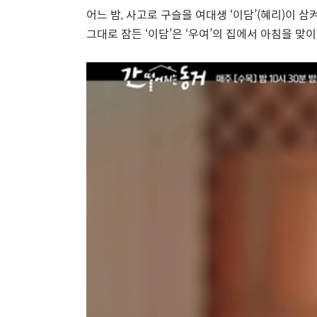
어느 밤
,
사고로 구슬을 여대생
‘
이담
’(
혜리
)
이 삼
그대로 잠든
‘
이담
’
은
‘
우여
’
의 집에서 아침을 맞