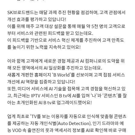
SK
브로드밴드는 매달 과제 추진 현황을 점검하며
,
고객 관점에서
개선 효과를 평가하고 있답니다
!
이를 위해 매주 고객 대상 설문을 통해 매월 약
5
천 명의 고객으로
부터 서비스와 관련된 피드백을 받고 있는데요
.
이 피드백을 기반으로 서비스 혁신 체계를 추진하여 고객 만족도
를 높이기 위한 노력을 지속하고 있어요
!
이와 함께 고객에게 새로운 경험 제공과
AI
컴퍼니로의 도약을 위
해 모든 영역에서의
AI
일상화를 추진하고 있는데요
.
새롭게 개편한 홈페이지
‘B World’
를 선보이며 고객 접점 서비스
개선에
AI
역량을 집중하고 있답니다
!
또한
,
미디어 서비스에
AI
기술을 접목해 고객 경험을 혁신하고 있
고
,
최근에는
IPTV
서비스인
B tv
에
AI
를 입혀
‘
나
’
와
‘
콘텐츠
’
를 잘
아는 초개인화된
AI B tv
로 업그레이드했어요
!
업계 최초로
‘TV
를 보는 이용자를 자동으로 인식해 맞춤형 콘텐츠
를 제공하는 자동 개인식별
(Auto Detection),
인기
드라마와
예
능
VOD
속
출연진의
옷과
액세서리
정보를
AI
로
확인해
바로
구매