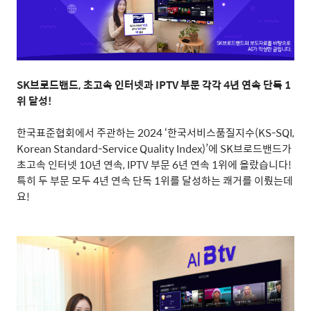
SK
브로드밴드
,
초고속 인터넷과
IPTV
부문 각각
4
년 연속 단독
1
위 달성
!
한국표준협회에서 주관하는
2024 ‘
한국서비스품질지수
(KS-SQI,
Korean Standard-Service Quality Index)
’에
SK
브로드밴드가
초고속 인터넷
10
년 연속
, IPTV
부문
6
년 연속
1
위에 올랐습니다
!
특히 두 부문 모두
4
년 연속 단독
1
위를 달성하는 쾌거를 이뤘는데
요
!