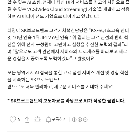
할
수
있는
AI
쇼핑
,
언제나
최신
UI
와
서비스를
최고의
사양으로
즐
길
수
있는
VCS(Video Cloud Streaming)
기술
’
을
개발하고
적용
하여
AI
미디어
선도
기업으로
나아가고
있답니다
!
최영아
SK
브로드밴드
고객가치혁신담당은
“
KS-SQI
초고속
인터
넷
10
년
연속
1
위
, IPTV 6
년
연속
1
위
결과는
고객
관점의
변화
혁
신을
위해
전사
구성원이
고민하고
실행을
추진한
노력의
결과
”
라
며
“
앞으로도
고객
관점에서
서비스와
프로세스를
바라보고
새로
운
경험을
제공하도록
노력하겠다
”
고
밝혔어요
.
모든 영역에서
AI
접목을 통한 고객 접점 서비스 개선 및 경험 혁신
을 지속하는
SK
브로드밴드
!
앞으로도 더욱 편리하고
,
새로운 서비스를 기대해 주세요
!
* SK
브로드밴드의 보도자료를 바탕으로
AI
가 작성한 글입니다
.
구독하기
6