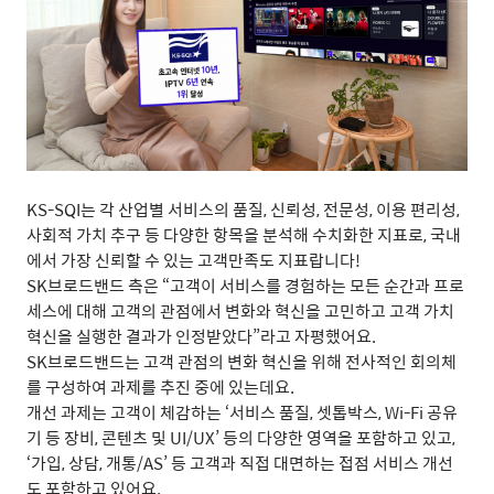
KS-SQI
는 각 산업별 서비스의 품질
,
신뢰성
,
전문성
,
이용 편리성
,
사회적 가치 추구 등 다양한 항목을 분석해 수치화한 지표로
,
국내
에서 가장 신뢰할 수 있는 고객만족도 지표랍니다
!
SK
브로드밴드 측은
“
고객이 서비스를 경험하는 모든 순간과 프로
세스에 대해 고객의 관점에서 변화와 혁신을 고민하고 고객 가치
혁신을 실행한 결과가 인정받았다
”
라고 자평했어요
.
SK
브로드밴드는 고객 관점의 변화 혁신을 위해 전사적인 회의체
를 구성하여 과제를 추진 중에 있는데요
.
개선 과제는 고객이 체감하는
‘
서비스 품질
,
셋톱박스
, Wi-Fi
공유
기 등 장비
,
콘텐츠 및
UI/UX’
등의 다양한 영역을 포함하고 있고
,
‘
가입
,
상담
,
개통
/AS’
등 고객과 직접 대면하는 접점 서비스 개선
도 포함하고 있어요
.