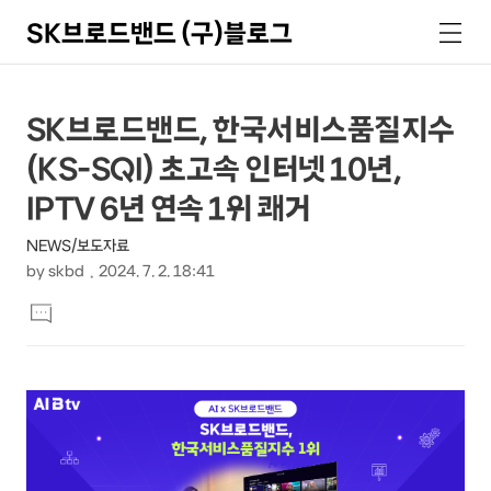
SK브로드밴드 (구)블로그
검
메
색
뉴
상
본
SK브로드밴드, 한국서비스품질지수
문
세
(KS-SQI) 초고속 인터넷 10년,
제
컨
목
IPTV 6년 연속 1위 쾌거
텐
NEWS/보도자료
츠
by
skbd
2024. 7. 2. 18:41
본
댓
문
글
달
기