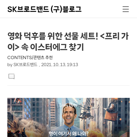
SK브로드밴드 (구)블로그
검
메
색
뉴
상
본
영화 덕후를 위한 선물 세트! <프리 가
문
세
이> 속 이스터에그 찾기
제
컨
목
CONTENTS/콘텐츠 추천
텐
by
SK브로드밴드
2021. 10. 13. 19:13
츠
본
댓
문
글
달
기