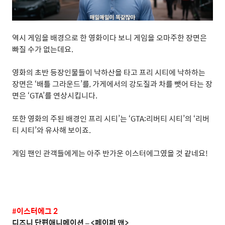
역시 게임을 배경으로 한 영화이다 보니 게임을 오마주한 장면은
빠질 수가 없는데요
.
영화의 초반 등장인물들이 낙하산을 타고 프리 시티에 낙하하는
장면은
‘
배틀 그라운드
’
를
,
가게에서의 강도질과 차를 뺏어 타는 장
면은
‘GTA’
를 연상시킵니다
.
또한 영화의 주된 배경인 프리 시티
’
는
‘GTA:
리버티 시티
’
의
‘
리버
티 시티
’
와 유사해 보이죠
.
게임 팬인 관객들에게는 아주 반가운 이스터에그였을 것 같네요
!
#
이스터에그
2
디즈니 단편애니메이션
– <
페이퍼 맨
>