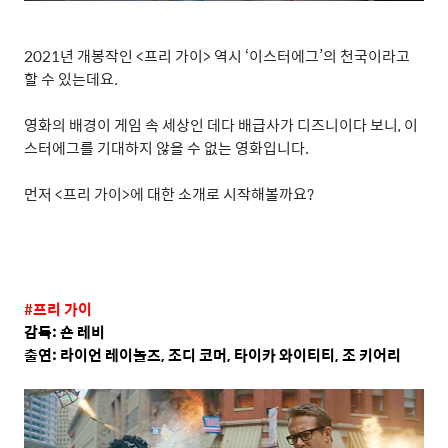
2021
년 개봉작인
<
프리 가이
>
역시
‘
이스터에그
’
의 천국이라고
할 수 있는데요
.
영화의 배경이 게임 속 세상인 데다 배급사가 디즈니이다 보니
,
이
스터에그를 기대하지 않을 수 없는 영화입니다
.
먼저
<
프리 가이
>
에 대한 소개로 시작해볼까요
?
#
프리 가이
감독
:
숀 레비
출연
:
라이언 레이놀즈
,
조디 코머
,
타이카 와이티티
,
조 키어리