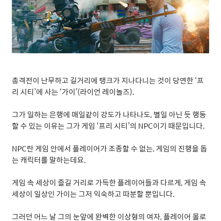
총격전이 난무하고 길거리에 탱크가 지나다니는 것이 당연한
‘
프
리 시티
’
에 사는
‘
가이
’(
라이언 레이놀즈
).
그가 일하는 은행에 매일같이 강도가 나타나도
,
별일 아닌 듯 행동
할 수 있는 이유는 그가 게임
‘
프리 시티
’
의
NPC
이기 때문입니다
.
NPC
란 게임 안에서 플레이어가 조종할 수 없는
,
게임의 진행을 돕
는 캐릭터를 말하는데요
.
게임 속 세상이 즐길 거리로 가득한 플레이어들과 다르게
,
게임 속
세상이 일상인 가이는 그저 익숙하고 따분할 뿐입니다
.
그러던 어느 날 그의 눈앞에 완벽한 이상형의 여자
,
플레이어 몰로