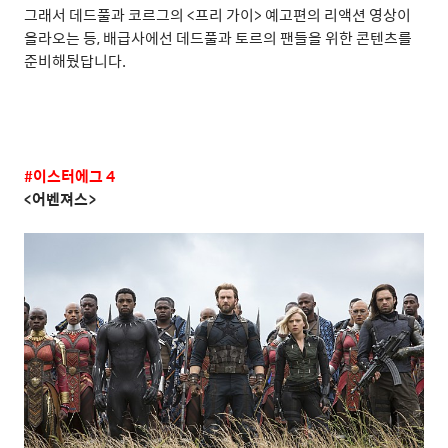
그래서 데드풀과 코르그의
<
프리 가이
>
예고편의 리액션 영상이
올라오는 등
,
배급사에선 데드풀과 토르의 팬들을 위한 콘텐츠를
준비해뒀답니다
.
#
이스터에그
4
<
어벤져스
>