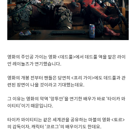
영화의 주인공 가이는 영화
<
데드풀
>
에서 데드풀 역을 맡은 라이
언 레이놀즈가 연기했습니다
.
영화의 개봉 전부터 팬들은 당연히
<
프리 가이
>
에도 데드풀과 관
련된 장면이 나올 것이라고 기대했는데요
.
그 이유는 영화의 악역
‘
앙투안
’
을 연기한 배우가 바로
‘
타이카 와
이티티
’
이기 때문입니다
.
타이카 와이티티는 같은 세계관을 공유하는 마블의 영화
<
토르
>
의 감독이자
,
캐릭터
‘
코르그
’
의 배우이기도 한데요
.