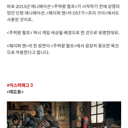
바로
2013
년 애니메이션
<
주먹왕 랄프
>
가 시작하기 전에 상영되
었던 단편 애니메이션
, <
페이퍼 맨
>
의
OST
가
<
프리 가이
>
에서도
사용된 것이죠
.
<
주먹왕 랄프
>
역시 게임 세상을 배경으로 한 것으로 유명한데요
.
<
페이퍼 맨
>
의 한 장면이
<
주먹왕 랄프
>
에서 굉장히 중요한 복선
으로 작용한다고 합니다
.
#
이스터에그
3
<
데드풀
>