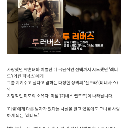
사랑했던 약혼녀와 이별한 뒤 극단적인 선택까지 시도했던
‘
레너
드
’(
와킨 피닉스
)
에게
그를 지켜주고 싶다고 말하는 다정한 성격의
‘
산드라
’(
비네사 쇼
)
와
치명적인 미모의 소유자
‘
미쉘
’(
기네스 펠트로
)
이 나타납니다
.
‘
미쉘
’
에게 다른 남자가 있다는 사실을 알고 있음에도 그녀를 사랑
하게 되는
‘
레너드
’.