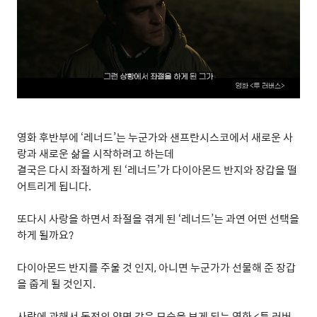
영화 후반부에
‘
레너드
’
는 누군가와 샌프란시스코에서 새로운 사
랑과 새로운 삶을 시작하려고 하는데
결국은 다시 좌절하게 된
‘
레너드
’
가 다이아몬드 반지와 장갑을 떨
어트리게 됩니다
.
또다시 사랑을 하면서 좌절을 겪게 된
‘
레너드
’
는 과연 어떤 선택을
하게 될까요
?
다이아몬드 반지를 주울 것 인지
,
아니면 누군가가 선물해 준 장갑
을 줍게 될 것인지
.
사랑에 관해서 동전의 양면 같은 모습을 보게 되는 영화
<
투 러버