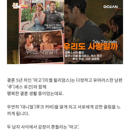
결혼
5
년 차인
‘
마고
’(
미셸 윌리엄스
)
는 다정하고 유머러스한 남편
‘
루
’(
세스 로건
)
와 함께
행복한 결혼 생활 중이었는데요
.
우연히
‘
대니얼
’(
루크 커비
)
을 알게 되고 서로에게 강한 끌림을 느
끼게 됩니다
.
두 남자 사이에서 감정이 흔들리는
‘
마고
’.