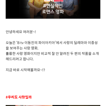
안녕하세요
여러분
~!
오늘은
‘B tv
이동진의
파이아키아
’
에서
사랑의
딜레마와
이중성
을
보여주는
사랑
영화
,
훌륭한
사랑
영화이지만
비교적
잘
안
알려진
두
편의
작품을
소개
해드리려고
합니다
.
지금 바로 시작해볼까요
~!?
#
우리도 사랑일까