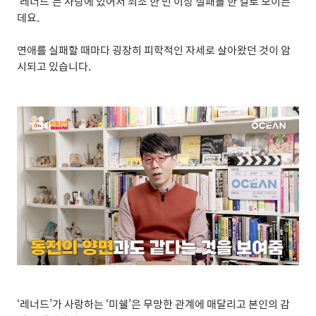
‘
레너드
’
는 사랑에 있어서 최소 한 번 이상 실패를 한 걸로 보이는
데요
.
연애를 실패할 때마다 굉장히 피학적인 자세로 살아왔던 것이 암
시되고 있습니다
.
‘
레너드
’
가 사랑하는
‘
미쉘
’
은 무망한 관계에 매달리고 본인의 감