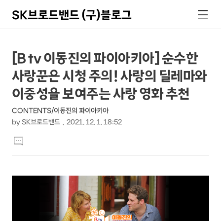
SK브로드밴드 (구)블로그
검
메
색
뉴
상
본
[B tv 이동진의 파이아키아] 순수한
문
세
사랑꾼은 시청 주의! 사랑의 딜레마와
제
컨
목
이중성을 보여주는 사랑 영화 추천
텐
CONTENTS/이동진의 파이아키아
츠
by
SK브로드밴드
2021. 12. 1. 18:52
본
댓
문
글
달
기