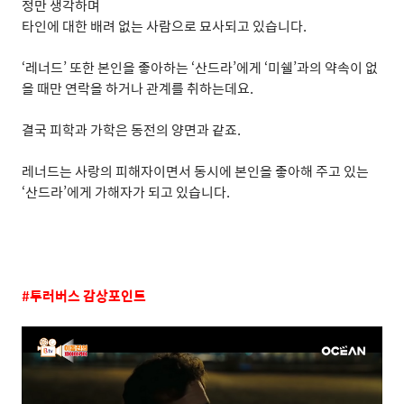
정만 생각하며
타인에 대한 배려 없는 사람으로 묘사되고 있습니다
.
‘
레너드
’
또한 본인을 좋아하는
‘
산드라
’
에게
‘
미쉘
’
과의 약속이 없
을 때만 연락을 하거나 관계를 취하는데요
.
결국 피학과 가학은 동전의 양면과 같죠
.
레너드는 사랑의 피해자이면서 동시에 본인을 좋아해 주고 있는
‘
산드라
’
에게 가해자가 되고 있습니다
.
#
투러버스 감상포인트