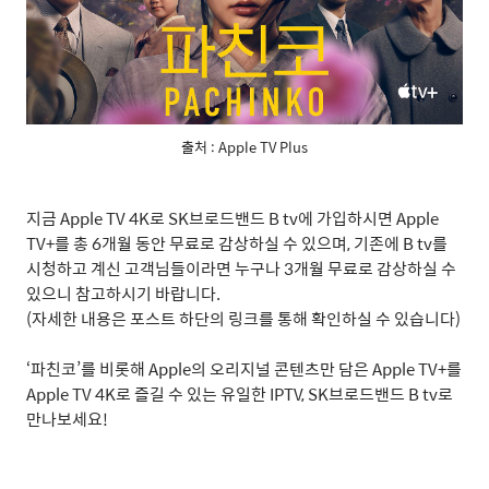
출처 : Apple TV Plus
지금
Apple TV 4K
로
SK
브로드밴드
B tv
에 가입하시면
Apple
TV+
를 총
6
개월 동안 무료로 감상하실 수 있으며
,
기존에
B tv
를
시청하고 계신 고객님들이라면 누구나
3
개월 무료로 감상하실 수
있으니 참고하시기 바랍니다
.
(
자세한 내용은 포스트 하단의 링크를 통해 확인하실 수 있습니다
)
‘
파친코
’
를 비롯해
Apple
의 오리지널 콘텐츠만 담은
Apple TV+
를
Apple TV 4K
로 즐길 수 있는 유일한
IPTV, SK
브로드밴드
B tv
로
만나보세요
!