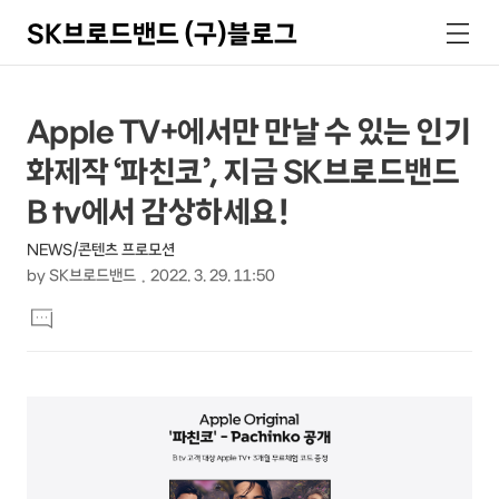
SK브로드밴드 (구)블로그
검
메
색
뉴
상
본
Apple TV+에서만 만날 수 있는 인기
문
세
화제작 ‘파친코’, 지금 SK브로드밴드
제
컨
목
B tv에서 감상하세요!
텐
NEWS/콘텐츠 프로모션
츠
by
SK브로드밴드
2022. 3. 29. 11:50
본
댓
문
글
달
기