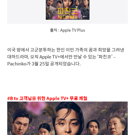
출처 : Apple TV Plus
이국 땅에서 고군분투하는 한인 이민 가족의 꿈과 희망을 그려낸
대하드라마
,
오직
Apple TV+
에서만 만날 수 있는
‘
파친코
’ –
Pachinko
가
3
월
25
일 공개되었습니다
.
#B tv
고객님을 위한
Apple TV+
무료 체험