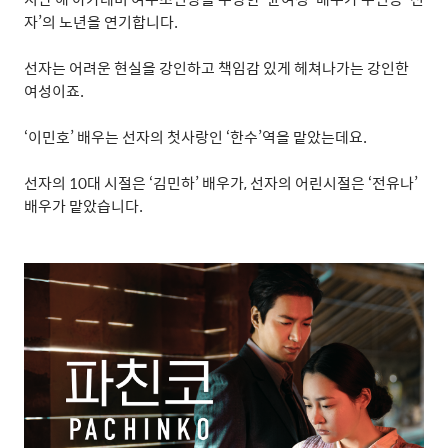
자
’
의 노년을 연기합니다
.
선자는 어려운 현실을 강인하고 책임감 있게 헤쳐나가는 강인한
여성이죠
.
‘
이민호
’
배우는 선자의 첫사랑인
‘
한수
’
역을 맡았는데요
.
선자의
10
대 시절은
‘
김민하
’
배우가
,
선자의 어린시절은
‘
전유나
’
배우가 맡았습니다
.