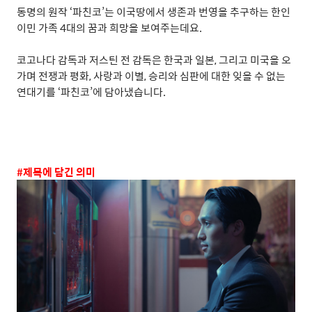
동명의 원작
‘
파친코
’
는 이국땅에서 생존과 번영을 추구하는 한인
이민 가족
4
대의 꿈과 희망을 보여주는데요
.
코고나다 감독과 저스틴 전 감독은 한국과 일본
,
그리고 미국을 오
가며 전쟁과 평화
,
사랑과 이별
,
승리와 심판에 대한 잊을 수 없는
연대기를
‘
파친코
’
에 담아냈습니다
.
#
제목에 담긴 의미