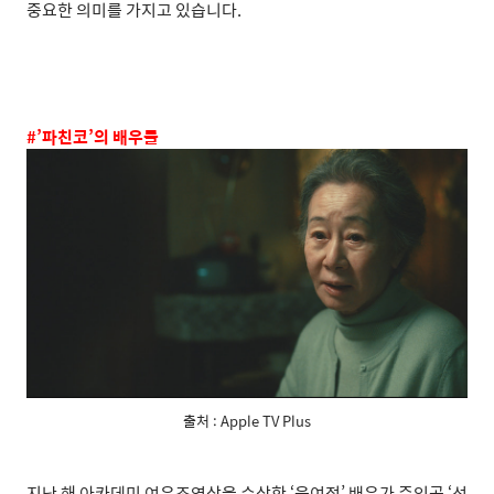
중요한 의미를 가지고 있습니다
.
#’
파친코
’
의 배우들
출처 : Apple TV Plus
지난 해 아카데미 여우조연상을 수상한
‘
윤여정
’
배우가 주인공
‘
선