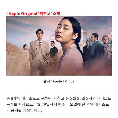
#Apple Original ‘
파친코
’
소개
출처 : Apple TV Plus
총
8
개의 에피소드로 구성된
‘
파친코
’
는
3
월
25
일
3
개의 에피소드
공개를 시작으로
, 4
월
29
일까지 매주 금요일에 한 편의 에피소드
가 공개될 예정입니다
.