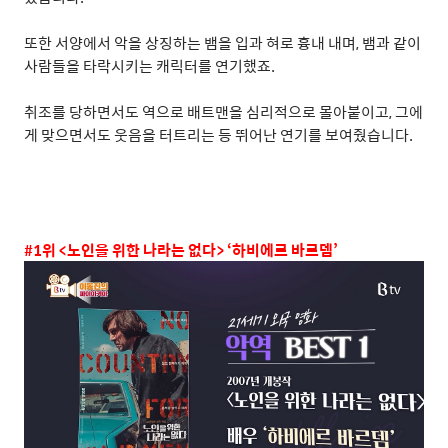
또한 서양에서 악을 상징하는 뱀을 입과 혀로 흉내 내며
,
뱀과 같이
사람들을 타락시키는 캐릭터를 연기했죠
.
취조를 당하면서도 역으로 배트맨을 심리적으로 몰아붙이고
,
그에
게 맞으면서도 웃음을 터트리는 등 뛰어난 연기를 보여줬습니다
.
#1
위
<
노인을 위한 나라는 없다
> ‘
하비에르 바르뎀
’