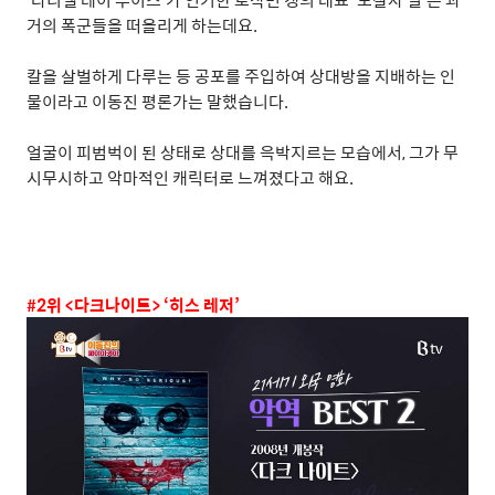
거의 폭군들을 떠올리게 하는데요
.
칼을 살벌하게 다루는 등 공포를 주입하여 상대방을 지배하는 인
물이라고 이동진 평론가는 말했습니다
.
얼굴이 피범벅이 된 상태로 상대를 윽박지르는 모습에서
,
그가 무
시무시하고 악마적인 캐릭터로 느껴졌다고 해요
.
#2
위
<
다크나이트
> ‘
히스 레저
’