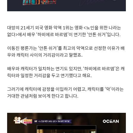
대망의
21
세기 외국 영화 악역
1
위는 영화
<
노인을 위한 나라는
없다
>
에서 배우
‘
하비에르 바르뎀
’
이 연기한
‘
안톤 쉬거
’
입니다
.
이동진 평론가는
‘
안톤 쉬거
’
를 최고의 악역으로 선정한 이유가 배
우와 캐릭터 사이의 거리감이라고 말했죠
.
배우와 캐릭터가 일치하는 연기도 있지만
, ‘
하비에르 바르뎀
’
은 캐
릭터와 일정한 거리감을 두고 연기했다고 해요
.
그러기에 캐릭터에 감정을 이입하기 어렵고
,
캐릭터를
‘
악
’
이라는
거대한 관념처럼 보이게 한다고 합니다
.