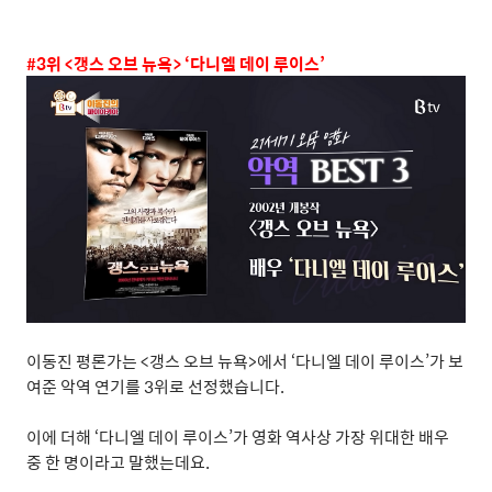
#3
위
<
갱스 오브 뉴욕
> ‘
다니엘 데이 루이스
’
이동진 평론가는
<
갱스 오브 뉴욕
>
에서
‘
다니엘 데이 루이스
’
가 보
여준 악역 연기를
3
위로 선정했습니다
.
이에 더해
‘
다니엘 데이 루이스
’
가 영화 역사상 가장 위대한 배우
중 한 명이라고 말했는데요
.