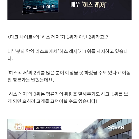
<
다크 나이트
>
의
‘
히스 레저
’
가
1
위가 아닌
2
위라고
!?
대부분의 악역 리스트에서
‘
히스 레저
’
가
1
위를 차지하고 있습니
다
.
‘
히스 레저
’
의
2
위를 많은 분이 예상을 못 하셨을 수도 있다고 이동
진 평론가는 말했는데요
.
‘
히스 레저
’
의
2
위는 평론가의 취향을 말해주기도 하고
, 1
위를 보
게 되면 오히려 고개를 끄덕이실 수도 있습니다
!