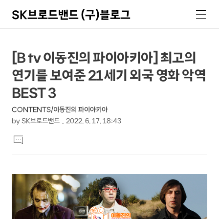
SK브로드밴드 (구)블로그
검
메
색
뉴
상
본
[B tv 이동진의 파이아키아] 최고의
문
세
연기를 보여준 21세기 외국 영화 악역
제
컨
목
BEST 3
텐
CONTENTS/이동진의 파이아키아
츠
by
SK브로드밴드
2022. 6. 17. 18:43
본
댓
문
글
달
기