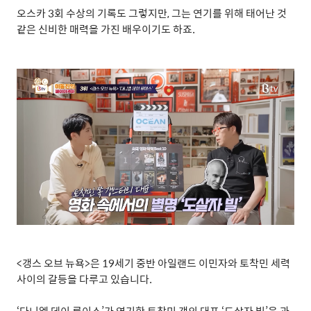
오스카
3
회 수상의 기록도 그렇지만
,
그는 연기를 위해 태어난 것
같은 신비한 매력을 가진 배우이기도 하죠
.
<
갱스 오브 뉴욕
>
은
19
세기 중반 아일랜드 이민자와 토착민 세력
사이의 갈등을 다루고 있습니다
.
‘
다니엘 데이 루이스
’
가 연기한 토착민 갱의 대표
‘
도살자 빌
’
은 과