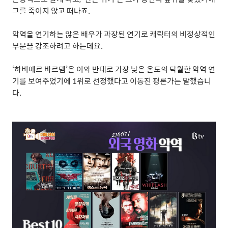
그를 죽이지 않고 떠나죠
.
악역을 연기하는 많은 배우가 과장된 연기로 캐릭터의 비정상적인
부분을 강조하려고 하는데요
.
‘
하비에르 바르뎀
’
은 이와 반대로 가장 낮은 온도의 탁월한 악역 연
기를 보여주었기에
1
위로 선정했다고 이동진 평론가는 말했습니
다
.