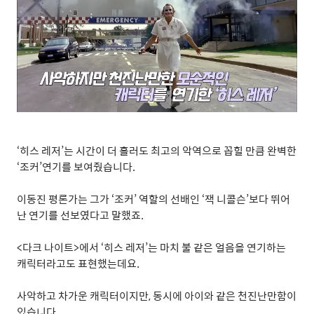
‘
히스 레저
’
는 시간이 더 흘러도 최고의 악역으로 꼽힐 만큼 완벽한
‘
조커
’
연기를 보여줬습니다
.
이동진 평론가는 그가
‘
조커
’
역할의 선배인
‘
잭 니콜슨
’
보다 뛰어
난 연기를 선보였다고 말했죠
.
<
다크 나이트
>
에서
‘
히스 레저
’
는 마치 불 같은 얼음을 연기하는
캐릭터라고도 표현했는데요
.
사악하고 차가운 캐릭터이지만
,
동시에 아이와 같은 천진난만함이
있습니다
.