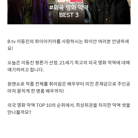
B tv
이동진의 파이아키아를 사랑하시는 파이안 여러분 안녕하세
요
!
오늘은 이동진 평론가 선정
, 21
세기 최고의 외국 영화 악역에 대해
얘기하려고 합니다
.
원맨쇼로 작품 전체를 휘어잡은 배우부터 미친 존재감으로 주인공
마저 묻히게 한 명품 배우까지
!
외국 영화 악역
TOP 10
의 순위에서
,
최상위권을 차지한 악역 셋을
만나볼까요
?