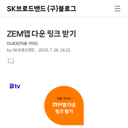
SK브로드밴드 (구)블로그
검
메
색
뉴
상
본
ZEM앱 다운 링크 받기
문
세
GUIDE/이용 가이드
제
컨
by
SK브로드밴드
2023. 7. 26. 18:21
목
본
텐
댓
문
글
츠
달
기