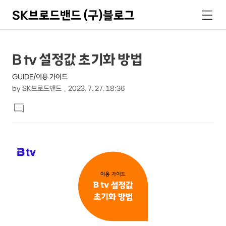
SK브로드밴드 (구)블로그
검
메
색
뉴
상
본
B tv 설정값 초기화 방법
문
세
GUIDE/이용 가이드
제
컨
by
SK브로드밴드
2023. 7. 27. 18:36
목
본
텐
댓
문
글
츠
달
기