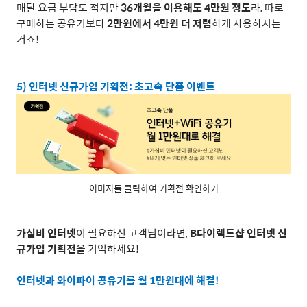
매달 요금 부담도 적지만
36
개월을 이용해도
4
만원 정도
라
,
따로
구매하는 공유기보다
2
만원에서
4
만원 더 저렴
하게 사용하시는
거죠
!
5)
인터넷 신규가입 기획전
:
초고속 단품 이벤트
이미지를 클릭하여 기획전 확인하기
가심비 인터넷
이 필요하신 고객님이라면
,
B
다이렉트샵 인터넷 신
규가입 기획전
을 기억하세요
!
인터넷과 와이파이 공유기를 월
1
만원대에 해결
!