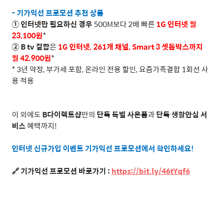
-
기가익선 프로모션 추천 상품
① 인터넷만 필요하신 경우
500M
보다
2
배 빠른
1G
인터넷 월
23,100
원
*
②
B tv
결합
은
1G
인터넷
, 261
개 채널
, Smart 3
셋톱박스까지
월
42,900
원
*
* 3
년 약정
,
부가세 포함
,
온라인 전용 할인
,
요즘가족결합
1
회선 사
용 적용
이 외에도
B
다이렉트샵
만의
단독 특별 사은품
과
단독 생활안심 서
비스
혜택까지
!
인터넷 신규가입 이벤트 기가익선 프로모션에서 확인하세요
!
🔗
기가익선 프로모션 바로가기
:
https://bit.ly/46tYqf6