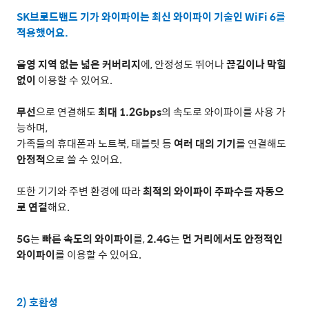
SK
브로드밴드 기가 와이파이는 최신 와이파이 기술인
WiFi 6
를
적용했어요
.
음영 지역 없는 넓은 커버리지
에
,
안정성도 뛰어나
끊김이나 막힘
없이
이용할 수 있어요
.
무선
으로 연결해도
최대
1.2Gbps
의 속도로 와이파이를 사용 가
능하며
,
가족들의 휴대폰과 노트북
,
태블릿 등
여러 대의 기기
를 연결해도
안정적
으로 쓸 수 있어요
.
또한 기기와 주변 환경에 따라
최적의 와이파이 주파수를 자동으
로 연결
해요
.
5G
는
빠른 속도의 와이파이
를
,
2.4G
는
먼 거리에서도 안정적인
와이파이
를 이용할 수 있어요
.
2)
호환성