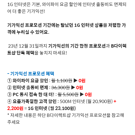
1G
인터넷은 기본
,
와이파이 요금 할인에 인터넷 출동비도 면제되
어 더 좋은 기가익선
!
기가익선 프로모션
기간에는 탐났던
1G
인터넷 상품을
저렴한 가
격에 누리실 수 있어요
.
23
년
12
월
31
일까지
기가익선의 기간 한정 프로모션
과
B
다이렉
트샵 단독 혜택
을 놓치지 마세요
!
-
기가익선 프로모션 혜택
① 와이파이 요금 할인
:
월
1,100
원
▶
0
원
②
인터넷 출동비 면제
:
36,300
원
▶
0
원
③
PC
동시 접속 한 대 더
!
:
월
5,500
원
▶
0
원
④
요즘가족결한 고객 할인
: 500M
인터넷
(
월
20,900
원
)
+
2,200
원
=
1G
인터넷
(
월
23,100
원
)
*
자세한 내용은 하단
B
다이렉트샵 기가익선 프로모션을 참고해
주세요