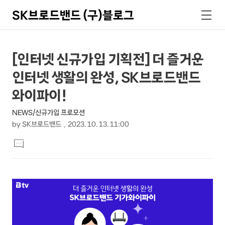
SK브로드밴드 (구)블로그
검
메
색
뉴
상
본
[인터넷 신규가입 기획전] 더 즐거운
문
세
인터넷 생활의 완성, SK브로드밴드
제
컨
목
와이파이!
텐
NEWS/신규가입 프로모션
츠
by
SK브로드밴드
2023. 10. 13. 11:00
본
댓
문
글
달
기