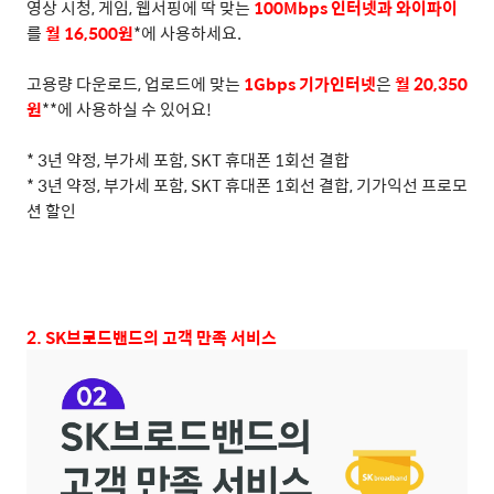
영상 시청
,
게임
,
웹서핑에 딱 맞는
100Mbps
인터넷과 와이파이
를
월
16,500
원
*
에 사용하세요
.
고용량 다운로드
,
업로드에 맞는
1Gbps
기가인터넷
은
월
20,350
원
**
에 사용하실 수 있어요
!
* 3
년 약정
,
부가세 포함
, SKT
휴대폰
1
회선 결합
* 3
년 약정
,
부가세 포함
, SKT
휴대폰
1
회선 결합
,
기가익선 프로모
션 할인
2. SK
브로드밴드의 고객 만족 서비스