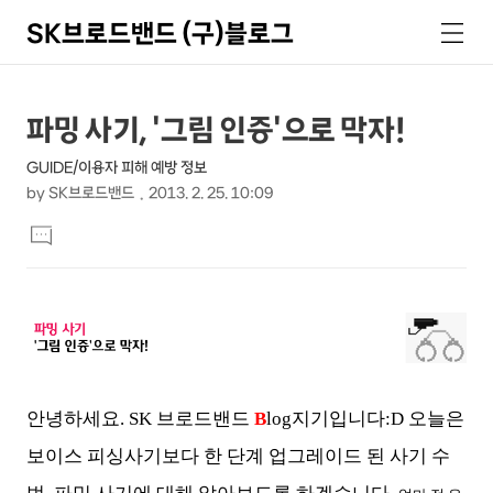
SK브로드밴드 (구)블로그
검
메
색
뉴
상
본
파밍 사기, '그림 인증'으로 막자!
문
세
GUIDE/이용자 피해 예방 정보
제
컨
by
SK브로드밴드
2013. 2. 25. 10:09
목
본
텐
댓
문
글
츠
달
기
안녕하세요. SK 브로드밴드
B
log지기입니다:D 오늘은
보이스 피싱사기보다 한 단계 업그레이드 된 사기 수