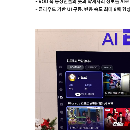
- VOD
속 등장인물의 옷과 악세사리 정보를
AI
로
-
클라우드 기반
UI
구동
,
반응 속도 최대
8
배 향상