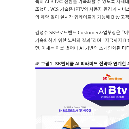
특히
AI B tv
로 전환을 가속화할 수 있도록 차세
조했다
. VCS
기술은
IPTV
의 사용자 환경과 서비
의 제약 없이 실시간 업데이트가 가능해
B tv
고객
김성수
SK
브로드밴드
Customer
사업부장은 “
가속화하기 위한 노력의 결과”라며 “지금까지
B 
면
,
이제는 이를 벗어나
AI
기반의 초개인화된 미디
☞
그림
1. SK
텔레콤
AI
피라미드 전략과 연계한