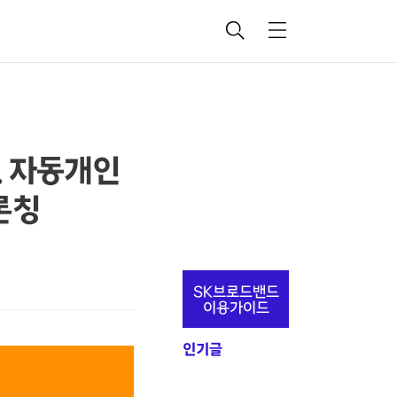
검
메
색
뉴
.. 자동개인
 론칭
추
SK브로드밴드
가
이용가이드
정
인기글
보