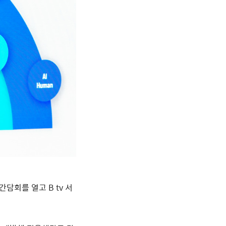
자간담회를 열고
B tv
서