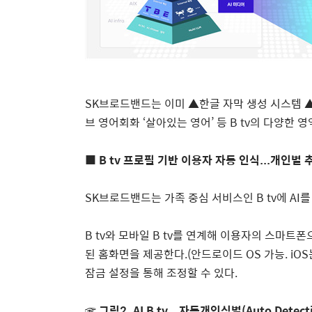
SK
브로드밴드는 이미
▲
한글 자막 생성 시스템
브 영어회화 ‘살아있는 영어’ 등
B tv
의 다양한 
■ B tv
프로필 기반 이용자 자동 인식
...
개인별 
SK
브로드밴드는 가족 중심 서비스인
B tv
에
AI
를
B tv
와 모바일
B tv
를 연계해 이용자의 스마트폰
된 홈화면을 제공한다
.(
안드로이드
OS
가능
. iOS
잠금 설정을 통해 조정할 수 있다
.
☞
그림
2. AI B tv –
자동개인식별
(Auto Detect