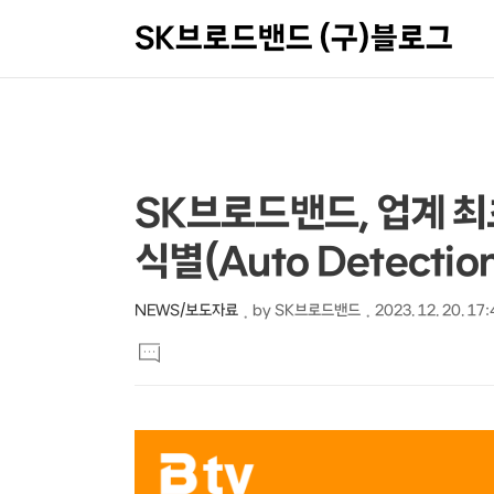
SK브로드밴드 (구)블로그
상
본
SK브로드밴드, 업계 최초
문
세
식별(Auto Detectio
제
컨
목
텐
NEWS/보도자료
by
SK브로드밴드
2023. 12. 20. 17
본
츠
댓
문
글
달
기