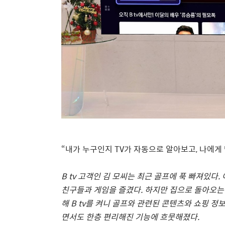
“내가 누구인지
TV
가 자동으로 알아보고
,
나에게 
B tv
고객인 김 모씨는 최근 골프에 푹 빠져있다
.
친구들과 게임을 즐겼다
.
하지만 집으로 돌아오는 
해
B tv
를 켜니 골프와 관련된 콘텐츠와 쇼핑 정
면서도 한층 편리해진 기능에 흐뭇해졌다
.