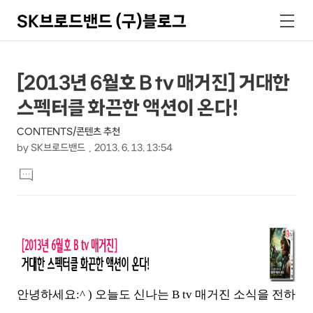
SK브로드밴드 (구)블로그
검
메
색
뉴
상
본
[2013년 6월호 B tv 매거진] 거대한
문
세
스펙터클 화끈한 액션이 온다!
제
컨
목
CONTENTS/콘텐츠 추천
텐
by
SK브로드밴드
2013. 6. 13. 13:54
츠
본
댓
문
글
달
기
안녕하세요:^ ) 오늘도 신나는 B tv 매거진 소식을 전하