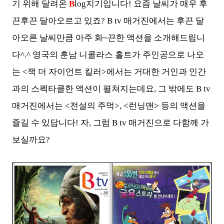
기 위해 달려온
B
log지기입니다! 요즘 날씨가 매우 후
끈후끈 달아오르고 있죠? B tv 매거진에서는 후끈 달
아오른 날씨만큼 아주 화~끈한 액션을 소개해드립니
다^.^ 영국의 훈남 니콜라스 홀트가 주인공으로 나오
는 <잭 더 자이언트 킬러>에서는 거대한 거인과 인간
과의 스펙타클한 액션이 펼쳐지는데요, 그 밖에도 B tv
매거진에서는 <전설의 주먹>, <런닝맨> 등의 액션을
즐길 수 있답니다! 자, 그럼 B tv 매거진으로 다함께 가
보실까요?