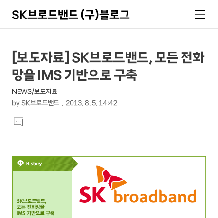
SK브로드밴드 (구)블로그
검
메
색
뉴
상
본
[보도자료] SK브로드밴드, 모든 전화
문
세
망을 IMS 기반으로 구축
제
컨
목
NEWS/보도자료
텐
by
SK브로드밴드
2013. 8. 5. 14:42
츠
본
댓
문
글
달
기