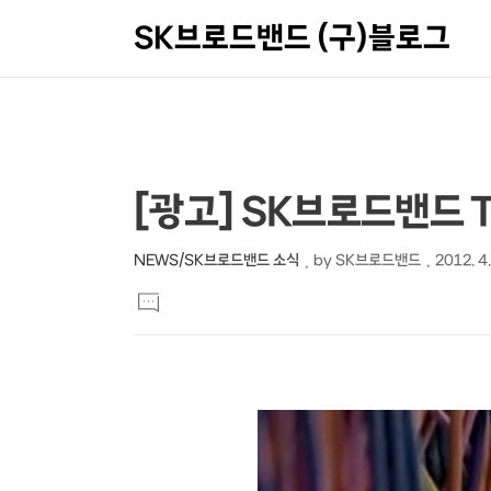
SK브로드밴드 (구)블로그
상
본
[광고] SK브로드밴드 
문
세
제
컨
NEWS/SK브로드밴드 소식
by
SK브로드밴드
2012. 4.
본
목
텐
댓
문
글
츠
달
기