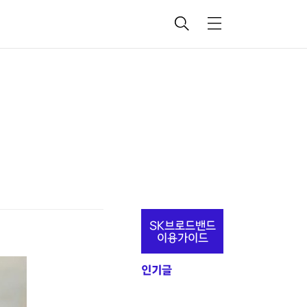
검
메
색
뉴
추
SK브로드밴드
가
이용가이드
정
인기글
보