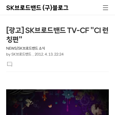
SK브로드밴드 (구)블로그
검
메
색
뉴
상
본
[광고] SK브로드밴드 TV-CF "CI 런
문
세
칭편"
제
컨
목
NEWS/SK브로드밴드 소식
텐
by
SK브로드밴드
2012. 4. 13. 22:24
츠
본
댓
문
글
달
기