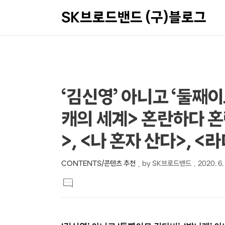
SK브로드밴드 (구)블로그
상
본
‘김신영’ 아니고 ‘둘째이
문
세
캐의 세계> 혼란하다 혼란
제
컨
목
텐
>, <나 혼자 산다>, 
츠
CONTENTS/콘텐츠 추천
by
SK브로드밴드
2020. 6.
본
댓
문
글
달
기