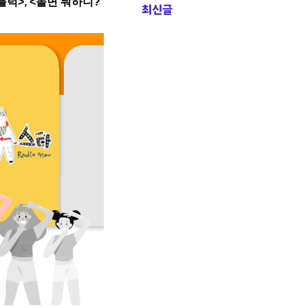
블럭>, <놀면 뭐하니?
최신글