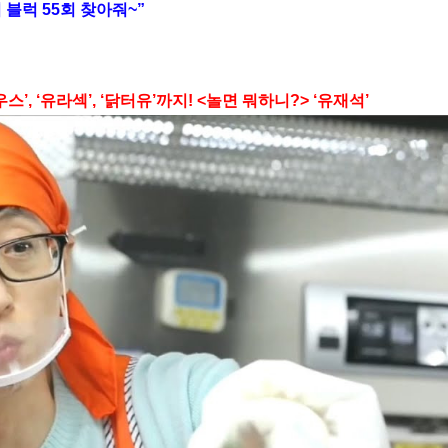
 블럭 55회 찾아줘~”
, ‘유라섹’, ‘닭터유’까지! <놀면 뭐하니?> ‘유재석’