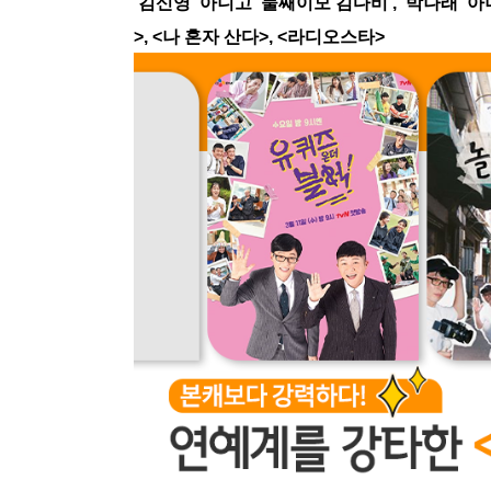
‘김신영’ 아니고 ‘둘째이모 김다비’, ‘박나래’ 
>, <나 혼자 산다>, <라디오스타>