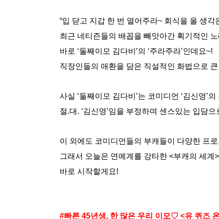
“입 닫고 지갑 한 번 열어주라~ 회식을 올 생각
최근 네티즌들의 배꼽을 빼앗아간 획기적인 노
바로 ‘둘째이모 김다비’의 ‘주라주라’인데요~!
직장인들의 애환을 담은 직설적인 화법으로 큰
사실 ‘둘째이모 김다비’는 코미디언 ‘김신영’의
절.대. ‘김신영’임을 부정하며 센스있는 입담으
이 외에도 코미디언들의 부캐들이 다양한 프로
그래서 오늘은 연예계를 강타한 <부캐의 세계>
바로 시작할게요!
#빠른 45년생, 한 많은 우리 이모♡ <유 퀴즈 온