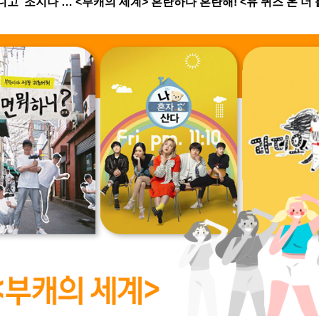
아니고 ‘조지나’… <부캐의 세계> 혼란하다 혼란해! <유 퀴즈 온 더 