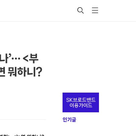
검
메
색
뉴
나’… <부
놀면 뭐하니?
추
SK브로드밴드
가
이용가이드
정
인기글
보