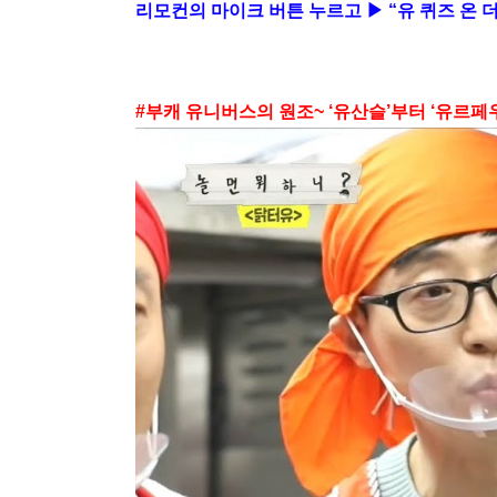
리모컨의 마이크 버튼 누르고 ▶ “유 퀴즈 온 더
#부캐 유니버스의 원조~ ‘유산슬’부터 ‘유르페우스’