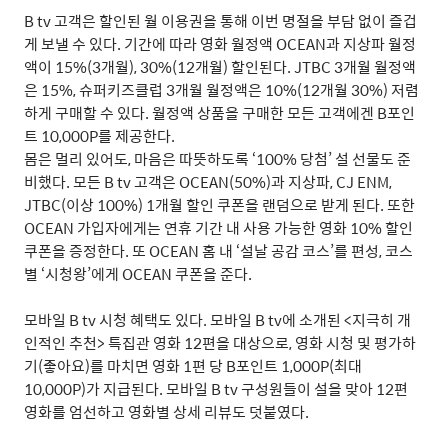
B tv
고객은 할인된 월 이용권을 통해 이번 명절을 부담 없이 즐겁
게 보낼 수 있다
.
기간에 따라 영화 월정액
OCEAN
과 지상파 월정
액이
15%(3
개월
), 30%(12
개월
)
할인된다
. JTBC 3
개월 월정액
은
15%,
슈퍼키즈클럽
3
개월 월정액은
10%(12
개월
30%)
저렴
하게 구매할 수 있다
.
월정액 상품을 구매한 모든 고객에겐
B
포인
트
10,000P
를 제공한다
.
몸은 멀리 있어도
,
마음은 따뜻하도록
‘100%
당첨
’
설 선물도 준
비했다
.
모든
B tv
고객은
OCEAN(50%)
과 지상파
, CJ ENM,
JTBC(
이상
100%) 1
개월 할인 쿠폰을 랜덤으로 받게 된다
.
또한
OCEAN
가입자에게는 연휴 기간 내 사용 가능한 영화
10%
할인
쿠폰을 증정한다
.
또
OCEAN
홈 내
‘
설날 공감 코스
’
를 편성
,
코스
별
‘
시청왕
’
에게
OCEAN
쿠폰을 준다
.
모바일
B tv
시청 혜택도 있다
.
모바일
B tv
에 소개된
<
지극히 개
인적인 추천
>
특집관 영화
12
편을 대상으로
,
영화 시청 및 평가하
기
(
좋아요
)
를 마치면 영화
1
편 당
B
포인트
1,000P(
최대
10,000P)
가 지급된다
.
모바일
B tv
구성원들이 설을 맞아
12
편
영화를 엄선하고 영화별 상세 리뷰도 덧붙였다
.