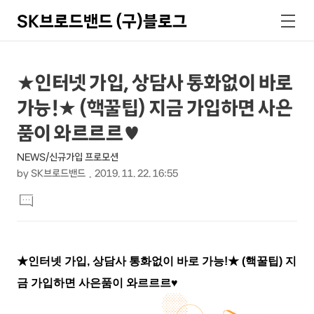
SK브로드밴드 (구)블로그
검
메
색
뉴
상
본
★인터넷 가입, 상담사 통화없이 바로
문
세
가능!★ (핵꿀팁) 지금 가입하면 사은
제
컨
목
품이 와르르르♥
텐
NEWS/신규가입 프로모션
츠
by
SK브로드밴드
2019. 11. 22. 16:55
본
댓
문
글
달
기
★인터넷 가입
,
상담사 통화없이 바로 가능
!
★
(
핵꿀팁
)
지
금 가입하면 사은품이 와르르르
♥