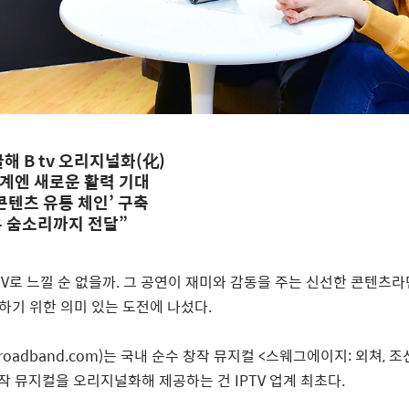
해 B tv 오리지널화(化)
연계엔 새로운 활력 기대
콘텐츠 유통 체인’ 구축
배우 숨소리까지 전달”
TV
로 느낄 순 없을까
.
그 공연이 재미와 감동을 주는 신선한 콘텐츠라
하기 위한 의미 있는 도전에 나섰다
.
roadband.com)
는 국내 순수 창작 뮤지컬
<
스웨그에이지
:
외쳐
,
조
작 뮤지컬을 오리지널화해 제공하는 건
IPTV
업계 최초다
.