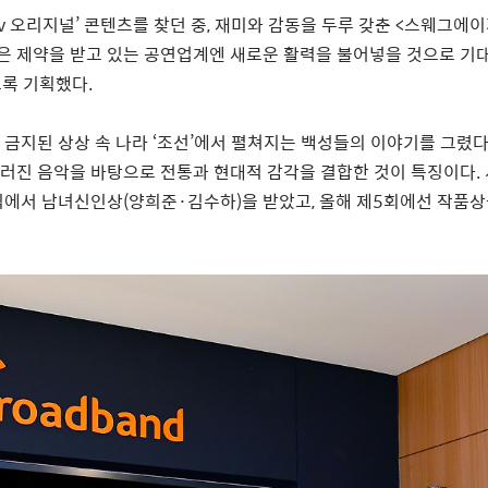
tv
오리지널
’
콘텐츠를 찾던 중
,
재미와 감동을 두루 갖춘
<
스웨그에이
은 제약을 받고 있는 공연업계엔 새로운 활력을 불어넣을 것으로 기
도록 기획했다
.
 금지된 상상 속 나라
‘
조선
’
에서 펼쳐지는 백성들의 이야기를 그렸
우러진 음악을 바탕으로 전통과 현대적 감각을 결합한 것이 특징이다
.
식에서 남녀신인상
(
양희준
·
김수하
)
을 받았고
,
올해 제
5
회에선 작품상