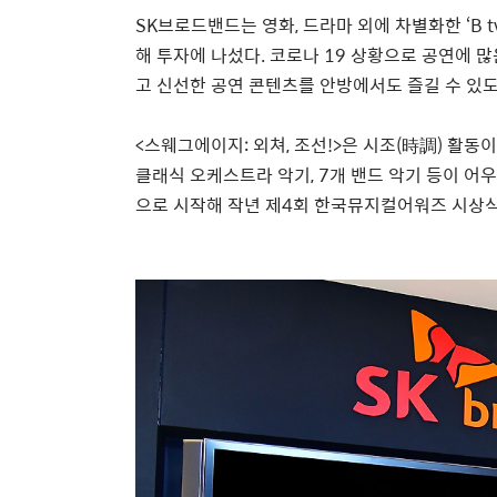
SK
브로드밴드는 영화
,
드라마 외에 차별화한
‘B 
해 투자에 나섰다
.
코로나
19
상황으로 공연에 많
고 신선한 공연 콘텐츠를 안방에서도 즐길 수 있
<
스웨그에이지
:
외쳐
,
조선
!>
은 시조
(
時調
)
활동이
클래식 오케스트라 악기
, 7
개 밴드 악기 등이 어
으로 시작해 작년 제
4
회 한국뮤지컬어워즈 시상