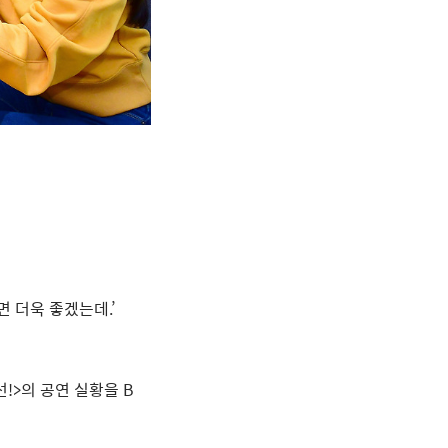
면 더욱 좋겠는데
.’
선
!>
의 공연 실황을
B