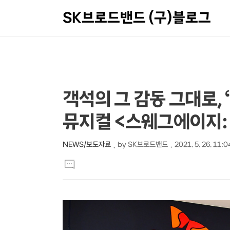
SK브로드밴드 (구)블로그
상
본
객석의 그 감동 그대로, 
문
세
뮤지컬 <스웨그에이지: 
제
컨
목
텐
NEWS/보도자료
by
SK브로드밴드
2021. 5. 26. 11:0
본
츠
댓
문
글
달
기