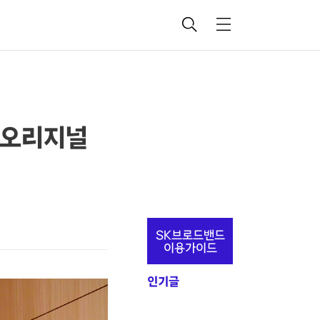
검
메
색
뉴
v 오리지널
추
SK브로드밴드
가
이용가이드
정
인기글
보