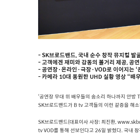
- SK브로드밴드, 국내 순수 창작 뮤지컬 발굴
- 고객에겐 재미와 감동의 볼거리 제공, 공
- 공연장·온라인·극장·VOD로 이어지는 ‘
- 카메라 10대 동원한 UHD 실황 영상 “
‘
공연장 무대 위 배우들의 숨소리 하나까지 안방
SK
브로드밴드가
B tv
고객들의 이런 갈증을 해소
SK
브로드밴드
(
대표이사 사장
:
최진환
, www.skb
tv VOD
를 통해 선보인다고
26
일 밝혔다
.
국내 창