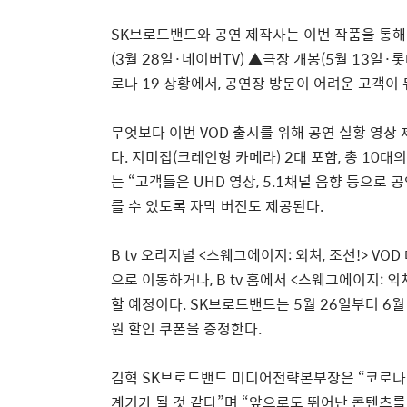
SK
브로드밴드와 공연 제작사는 이번 작품을 통해
(3
월
28
일
·
네이버
TV)
▲
극장 개봉
(5
월
13
일
·
롯
로나
19
상황에서
,
공연장 방문이 어려운 고객이 
무엇보다 이번
VOD
출시를 위해 공연 실황 영상 
다
.
지미집
(
크레인형 카메라
) 2
대 포함
,
총
10
대의
는
“
고객들은
UHD
영상
, 5.1
채널 음향 등으로 공
를 수 있도록 자막 버전도 제공된다
.
B tv
오리지널
<
스웨그에이지
:
외쳐
,
조선
!> VOD
으로 이동하거나
, B tv
홈에서
<
스웨그에이지
:
외
할 예정이다
. SK
브로드밴드는
5
월
26
일부터
6
월
원 할인 쿠폰을 증정한다
.
김혁
SK
브로드밴드 미디어전략본부장은
“
코로나
계기가 될 것 같다
”
며
“
앞으로도 뛰어난 콘텐츠를