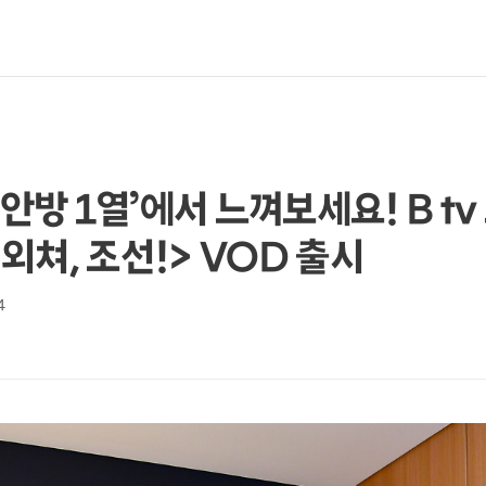
‘안방 1열’에서 느껴보세요! B t
외쳐, 조선!> VOD 출시
4