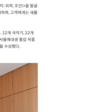
지
:
외쳐
,
조선
!>
을 발굴
대하며
,
고객에게는 새롭
다
. 12
개 국악기
, 22
개
서울예대생 졸업 작품
을 수상했다
.