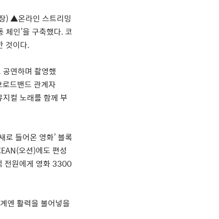
장
)
▲
온라인 스트리밍
통 체인
’
을 구축했다
.
코
한 것이다
.
 공연하며 촬영했
브로드밴드 관계자
뮤지컬 노래를 함께 부
새로 들어온 영화
’
블록
EAN(
오션
)
에도 편성
객 전원에게 영화
3300
계엔 활력을 불어넣을