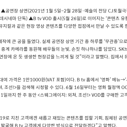
▲
공연장 상연
(2021
년
1
월
5
일
~2
월
28
일
·
예술의 전당
CJ
토월극
데시네마 단독
)
▲
B tv VOD
출시
(5
월
26
일
)
로 이어지는
‘
콘텐츠 유
뮤지컬과 같은 현장 영상 콘텐츠를 다양한 접점에서 만날 수 있도록 
제작에 큰 공을 들였다
.
실제 공연장 상연 기간 중 하루를
‘
무관중
’
으로
 중계 카메라를 동원해 배우들의 눈빛
,
손짓 하나하나를 담았다
. SK
연장에 온 듯 생생한 현장감을 느끼게 될 것
”
이라고 말했다
.
집에서 
대여 가격은
1
만
1000
원
(VAT
포함
)
이다
. B tv
홈에서
‘
영화
’
메뉴
→
‘
쳐
,
조선
!>
을 검색해 시청할 수 있다
. 6
월
16
일부터는 영화 월정액
OC
1
일까지 한 주 동안
<
스웨그에이지
:
외쳐
,
조선
!> VOD
를 구매한 고
19
로 지친 고객에겐 새롭고 재밌는 콘텐츠를 접할 기회
,
침체된 공연
 발굴해
B tv
고객에게 다양한 방식으로 전달하겠다
”
고 말했다
.