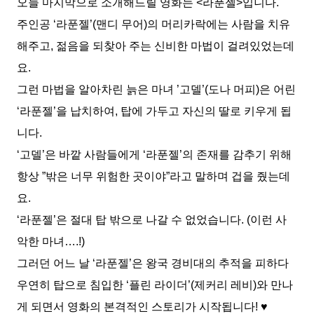
오늘 마지막으로 소개해드릴 영화는 <라푼젤>입니다.
주인공 ‘라푼젤’(맨디 무어)의 머리카락에는 사람을 치유
해주고, 젊음을 되찾아 주는 신비한 마법이 걸려있었는데
요.
그런 마법을 알아차린 늙은 마녀 ’고델’(도나 머피)은 어린
‘라푼젤’을 납치하여, 탑에 가두고 자신의 딸로 키우게 됩
니다.
‘고델’은 바깥 사람들에게 ‘라푼젤’의 존재를 감추기 위해
항상 ”밖은 너무 위험한 곳이야”라고 말하며 겁을 줬는데
요.
‘라푼젤’은 절대 탑 밖으로 나갈 수 없었습니다. (이런 사
악한 마녀….!)
그러던 어느 날 ‘라푼젤’은 왕국 경비대의 추적을 피하다
우연히 탑으로 침입한 ‘플린 라이더’(제커리 레비)와 만나
게 되면서 영화의 본격적인 스토리가 시작됩니다! ♥