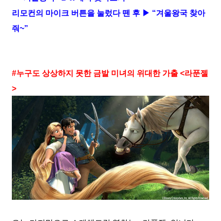
리모컨의 마이크 버튼을 눌렀다 뗀 후 ▶ “겨울왕국 찾아
줘~”
#누구도 상상하지 못한 금발 미녀의 위대한 가출 <라푼젤
>