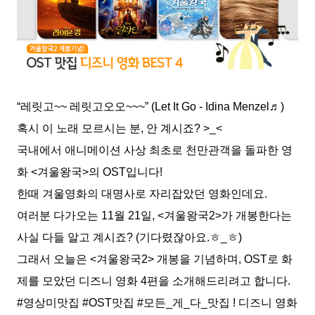
“레릿고~~ 레릿고오오~~~” (Let It Go - Idina Menzel♬)
혹시 이 노래 모르시는 분, 안 계시죠? >_<
국내에서 애니메이션 사상 최초로 천만관객을 돌파한 영
화 <겨울왕국>의 OST입니다!
한때 겨울영화의 대명사로 자리잡았던 영화인데요.
여러분 다가오는 11월 21일, <겨울왕국2>가 개봉한다는
사실 다들 알고 계시죠? (기다렸잖아요.ㅎ_ㅎ)
그래서 오늘은 <겨울왕국2> 개봉을 기념하며, OST로 화
제를 모았던 디즈니 영화 4편을 소개해드리려고 합니다.
#영상미맛집 #OST맛집 #모든_게_다_맛집 ! 디즈니 영화