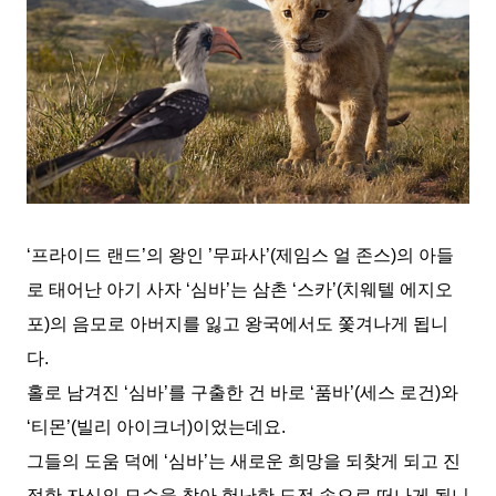
‘프라이드 랜드’의 왕인 ’무파사’(제임스 얼 존스)의 아들
로 태어난 아기 사자 ‘심바’는 삼촌 ‘스카’(치웨텔 에지오
포)의 음모로 아버지를 잃고 왕국에서도 쫓겨나게 됩니
다.
홀로 남겨진 ‘심바’를 구출한 건 바로 ‘품바’(세스 로건)와
‘티몬’(빌리 아이크너)이었는데요.
그들의 도움 덕에 ‘심바’는 새로운 희망을 되찾게 되고 진
정한 자신의 모습을 찾아 험난한 도전 속으로 떠나게 됩니