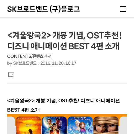
SK브로드밴드 (구)블로그
검
메
색
뉴
상
본
<겨울왕국2> 개봉 기념, OST추천!
문
세
디즈니 애니메이션 BEST 4편 소개
제
컨
목
CONTENTS/콘텐츠 추천
텐
by
SK브로드밴드
2019. 11. 20. 16:17
츠
본
댓
문
글
달
기
<겨울왕국2> 개봉 기념, OST추천! 디즈니 애니메이션
BEST 4편 소개