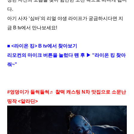
다.
아기 사자 ‘심바’의 리얼 야생 라이프가 궁금하시다면 지
금 B tv에서 만나보세요!
■ <라이온 킹> B tv에서 찾아보기
리모컨의 마이크 버튼을 눌렀다 뗀 후 ▶ “라이온 킹 찾아
줘~”
#엉덩이가 들썩들썩♬ 찰떡 캐스팅 N차 맛집으로 소문난
띵작 <알라딘>