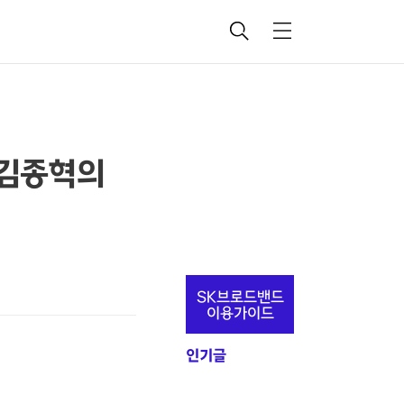
검
메
색
뉴
 김종혁의
추
SK브로드밴드
가
이용가이드
정
인기글
보