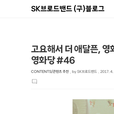
SK브로드밴드 (구)블로그
상
본
고요해서 더 애달픈, 영
문
세
영화당 #46
제
컨
목
텐
CONTENTS/콘텐츠 추천
by
SK브로드밴드
2017. 4.
본
츠
댓
문
글
달
기