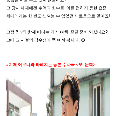
그 당시 세대에겐 추억과 향수를
,
이를 접하지 못한 요즘
세대에게는 한 번도 느껴볼 수 없었던 새로움으로 말이죠
!
그럼
B tv
와 함께 떠나는 과거 여행
,
즐길 준비 되셨나요
?
그때 그 시절의 감수성에 푹 빠져 봅시다
.
😊
#
치매 어무니와 파헤치는 농촌 수사극
<
오
!
문희
>