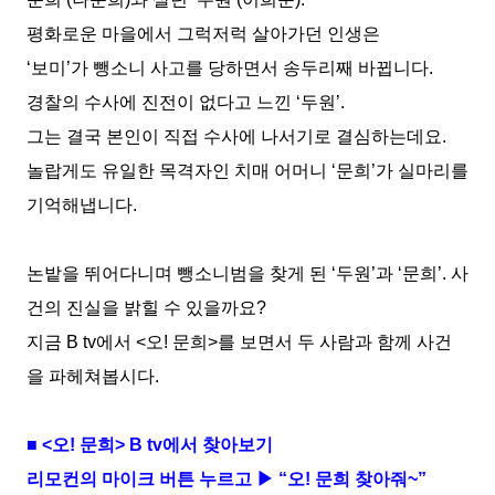
평화로운 마을에서 그럭저럭 살아가던 인생은
‘
보미
’
가 뺑소니 사고를 당하면서 송두리째 바뀝니다
.
경찰의 수사에 진전이 없다고 느낀
‘
두원
’.
그는 결국 본인이 직접 수사에 나서기로 결심하는데요
.
놀랍게도 유일한 목격자인 치매 어머니
‘
문희
’
가 실마리를
기억해냅니다
.
논밭을 뛰어다니며 뺑소니범을 찾게 된
‘
두원
’
과
‘
문희
’.
사
건의 진실을 밝힐 수 있을까요
?
지금
B tv
에서
<
오
!
문희
>
를 보면서 두 사람과 함께 사건
을 파헤쳐봅시다
.
■
<
오
!
문희
> B tv
에서 찾아보기
리모컨의 마이크 버튼 누르고 ▶ “오
!
문희 찾아줘
~
”