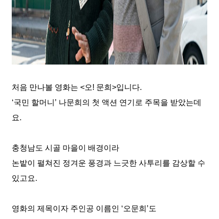
처음 만나볼 영화는
<
오
!
문희
>
입니다
.
‘
국민 할머니
’
나문희의 첫 액션 연기로 주목을 받았는데
요
.
충청남도 시골 마을이 배경이라
논밭이 펼쳐진 정겨운 풍경과 느긋한 사투리를 감상할 수
있고요
.
영화의 제목이자 주인공 이름인
‘
오문희
’
도