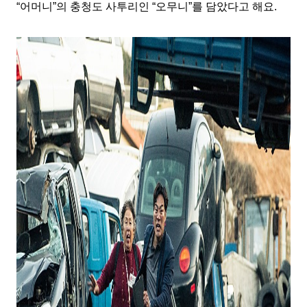
“
어머니
”
의 충청도 사투리인
“
오무니
”
를 담았다고 해요
.