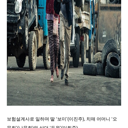
보험설계사로 일하며 딸
‘
보미
’(
이진주
),
치매 어머니
‘
오
문희
’(
나문희
)
와 살던
‘
두원
’(
이희준
).