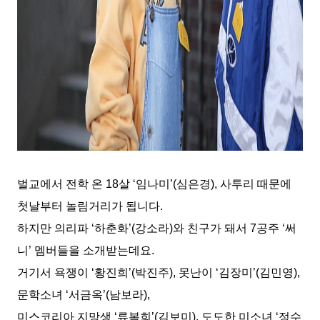
벌교에서 전학 온
18
살
‘
임나미
’(
심은경
),
사투리 때문에
첫날부터 놀림거리가 됩니다
.
하지만 의리파
‘
하춘화
’(
강소라
)
와 친구가 돼서
7
공주
‘
써
니
’
멤버들을 소개받는데요
.
거기서 욕쟁이
‘
황진희
’(
박진주
),
못난이
‘
김장미
’(
김민영
),
문학소녀
‘
서금옥
’(
남보라
),
미스코리아 지망생
‘
류복희
’(
김보미
),
도도한 미소녀
‘
정수