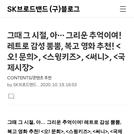
SK브로드밴드 (구)블로그
검
메
색
뉴
상
본
그때 그 시절, 아… 그리운 추억이여!
문
세
레트로 감성 뿜뿜, 복고 영화 추천! <
제
컨
목
오! 문희>, <스윙키즈>, <써니>, <국
텐
제시장>
츠
CONTENTS/콘텐츠 추천
by
SK브로드밴드
2020. 10. 19. 16:53
본
댓
문
글
달
기
그때 그 시절
,
아
…
그리운 추억이여
!
레트로 감성 뿜뿜
,
복고 영화 추천
! <
오
!
문희
>, <
스윙키즈
>, <
써니
>, <
국제