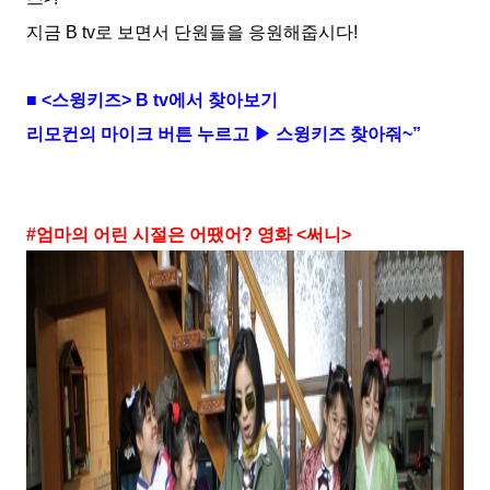
지금
B tv
로 보면서 단원들을 응원해줍시다
!
■
<
스윙키즈
> B tv
에서 찾아보기
리모컨의 마이크 버튼 누르고 ▶ 스윙키즈 찾아줘
~
”
#
엄마의 어린 시절은 어땠어
?
영화
<
써니
>