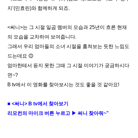
지
’(
민효린
)
와 함께하게 되죠
.
<
써니
>
는 그 시절 일곱 멤버의 모습과
25
년이 흐른 현재
의 모습을 교차하여 보여줍니다
.
그래서 우리 엄마들의 소녀 시절을 훔쳐보는 듯한 느낌도
드는데요
😊
엄마한테서 듣지 못한 그때 그 시절 이야기가 궁금하시다
면
~?
B tv
에서 이 영화를 찾아보시는 것도 좋을 것 같아요
!
■
<
써니
> B tv
에서 찾아보기
리모컨의 마이크 버튼 누르고 ▶ 써니 찾아줘
~
”