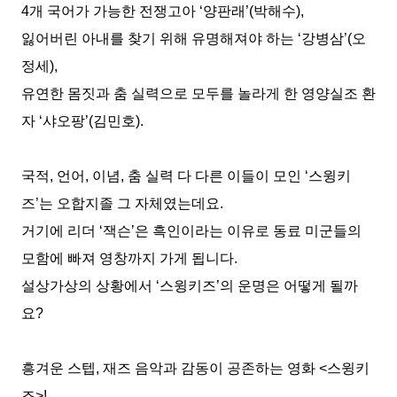
4
개 국어가 가능한 전쟁고아
‘
양판래
’(
박해수
),
잃어버린 아내를 찾기 위해 유명해져야 하는
‘
강병삼
’(
오
정세
),
유연한 몸짓과 춤 실력으로 모두를 놀라게 한 영양실조 환
자
‘
샤오팡
’(
김민호
).
국적
,
언어
,
이념
,
춤 실력 다 다른 이들이 모인
‘
스윙키
즈
’
는 오합지졸 그 자체였는데요
.
거기에 리더
‘
잭슨
’
은 흑인이라는 이유로 동료 미군들의
모함에 빠져 영창까지 가게 됩니다
.
설상가상의 상황에서
‘
스윙키즈
’
의 운명은 어떻게 될까
요
?
흥겨운 스텝
,
재즈 음악과 감동이 공존하는 영화
<
스윙키
즈
>!