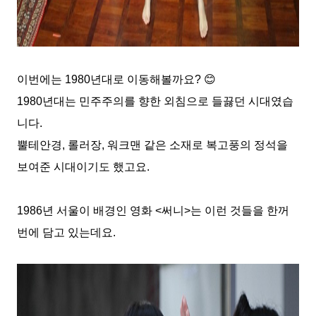
이번에는
1980
년대로 이동해볼까요
?
😊
1980
년대는 민주주의를 향한 외침으로 들끓던 시대였습
니다
.
뿔테안경
,
롤러장
,
워크맨 같은 소재로 복고풍의 정석을
보여준 시대이기도 했고요
.
1986
년 서울이 배경인 영화
<
써니
>
는 이런 것들을 한꺼
번에 담고 있는데요
.