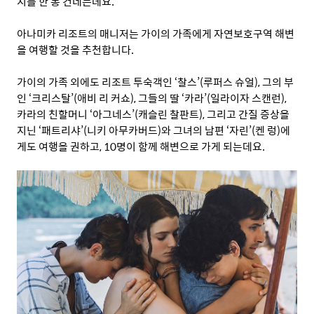
지를 한 통 건네는데요
.
아나미카 리조트의 매니저는 가이의 가족에게 자연보호구역 해변
을 여행할 것을 추천합니다
.
가이의 가족 외에도 리조트 투숙객인
‘
찰스
’(
루퍼스 슈얼
),
그의 부
인
‘
크리스탈
’(
애비 리 커쇼
),
그들의 딸
‘
카라
’(
일라이자 스캔런
),
카라의 친할머니
‘
아그네스
’(
캐슬린 찰판트
),
그리고 간질 증상을
지닌
‘
패트리샤
’(
니키 아무카버드
)
와 그녀의 남편
‘
자린
’(
켄 렁
)
에
게도 여행을 권하고
, 10
명이 함께 해변으로 가게 되는데요
.