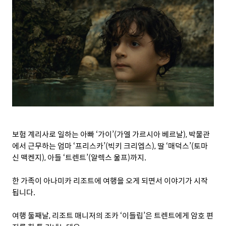
보험 계리사로 일하는 아빠
‘
가이
’(
가엘 가르시아 베르날
),
박물관
에서 근무하는 엄마
‘
프리스카
’(
빅키 크리엡스
),
딸
‘
매덕스
’(
토마
신 맥켄지
),
아들
‘
트렌트
’(
알렉스 울프
)
까지
.
한 가족이 아나미카 리조트에 여행을 오게 되면서 이야기가 시작
됩니다
.
여행 둘째날
,
리조트 매니저의 조카
‘
이들립
’
은 트렌트에게 암호 편