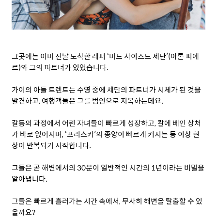
그곳에는 이미 전날 도착한 래퍼
‘
미드 사이즈드 세단
’(
아론 피에
르
)
와 그의 파트너가 있었습니다
.
가이의 아들 트렌트는 수영 중에 세단의 파트너가 시체가 된 것을
발견하고
,
여행객들은 그를 범인으로 지목하는데요
.
갈등의 과정에서 어린 자녀들이 빠르게 성장하고
,
칼에 베인 상처
가 바로 없어지며
, ‘
프리스카
’
의 종양이 빠르게 커지는 등 이상 현
상이 반복되기 시작합니다
.
그들은 곧 해변에서의
30
분이 일반적인 시간의
1
년이라는 비밀을
알아냅니다
.
그들은 빠르게 흘러가는 시간 속에서
,
무사히 해변을 탈출할 수 있
을까요
?