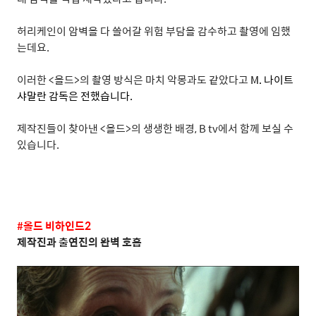
허리케인이 암벽을 다 쓸어갈 위험 부담을 감수하고 촬영에 임했
는데요
.
이러한
<
올드
>
의 촬영 방식은 마치 악몽과도 같았다고
M.
나이트
샤말란 감독은 전했습니다
.
제작진들이 찾아낸
<
올드
>
의 생생한 배경
, B tv
에서 함께 보실 수
있습니다
.
#
올드 비하인드
2
제작진과 출연진의 완벽 호흡