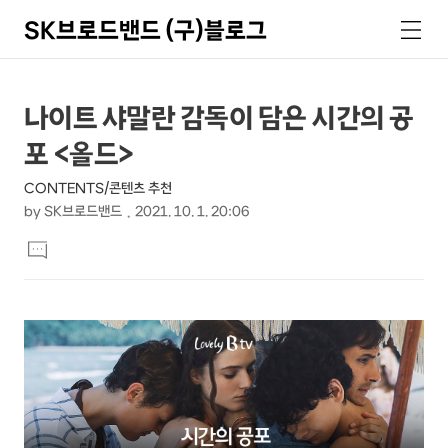
SK브로드밴드 (구)블로그
검
메
색
뉴
상
본
나이트 샤말란 감독이 담은 시간의 공
문
세
포 <올드>
제
컨
목
CONTENTS/콘텐츠 추천
텐
by
SK브로드밴드
2021. 10. 1. 20:06
츠
본
댓
문
글
달
기