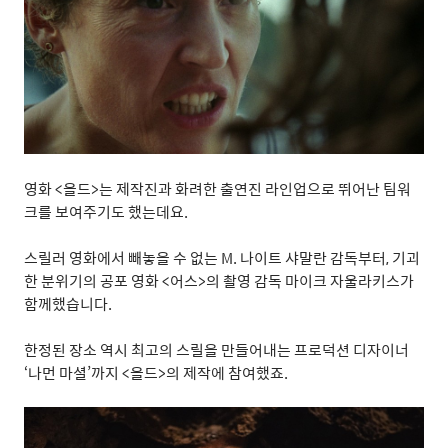
영화
<
올드
>
는 제작진과 화려한 출연진 라인업으로 뛰어난 팀워
크를 보여주기도 했는데요
.
스릴러 영화에서 빼놓을 수 없는
M.
나이트 샤말란 감독부터
,
기괴
한 분위기의 공포 영화
<
어스
>
의 촬영 감독 마이크 자울라키스가
함께했습니다
.
한정된 장소 역시 최고의 스릴을 만들어내는 프로덕션 디자이너
‘
나먼 마셜
’
까지
<
올드
>
의 제작에 참여했죠
.