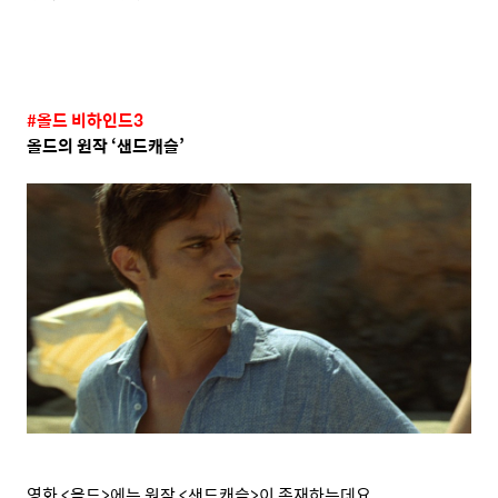
#
올드 비하인드
3
올드의 원작
‘
샌드캐슬
’
영화
<
올드
>
에는 원작
<
샌드캐슬
>
이 존재하는데요
.