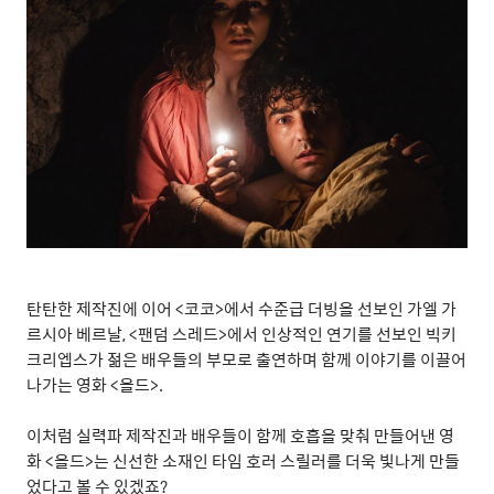
탄탄한 제작진에 이어
<
코코
>
에서 수준급 더빙을 선보인 가엘 가
르시아 베르날
, <
팬덤 스레드
>
에서 인상적인 연기를 선보인 빅키
크리엡스가 젊은 배우들의 부모로 출연하며 함께 이야기를 이끌어
나가는 영화
<
올드
>.
이처럼 실력파 제작진과 배우들이 함께 호흡을 맞춰 만들어낸 영
화
<
올드
>
는 신선한 소재인 타임 호러 스릴러를 더욱 빛나게 만들
었다고 볼 수 있겠죠
?