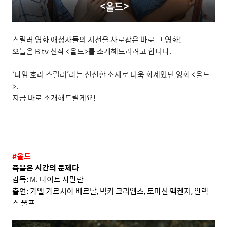
스릴러 영화 애청자들의 시선을 사로잡은 바로 그 영화
!
오늘은
B tv
신작
<
올드
>
를 소개해드리려고 합니다
.
‘
타임 호러 스릴러
’
라는 신선한 소재로 더욱 화제였던 영화
<
올드
>.
지금 바로 소개해드릴게요
!
#
올드
죽음은 시간의 문제다
감독
: M.
나이트 샤말란
출연
:
가엘 가르시아 베르날
,
빅키 크리엡스
,
토마신 맥켄지
,
알렉
스 울프